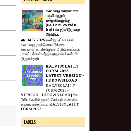
கனமழை காரணமாக
பள்ளி மற்றும்
கல்லூரிகளுக்கு
(04.12.2025 rain
holiday) விடுமுறை
அறிவிப்பு.
🌧️ 04.12.2025 அன்று டிட்வா புயல்
கனமழை முன்னெச்சரிக்கை
காரணமாக, விடுமுறை அறிவிக்கப்பட்ட
மாவட்டங்கள் மற்றும் நிறுவனங்கள்: 💦
திருவள்ளூர் ...
KALVISOLAI I.T
FORM 2025 -
LATEST VERSION -
1.3 DOWNLOAD
KALVISOLAI I.T
FORM 2025 -
VERSION - 1.3 DOWNLOAD | சில
நிமிடங்களில் தயார் செய்யும் வகையில்
வடிவமைக்கப்பட்ட KALVISOLAI I.T
FORM 2025.......
LABELS