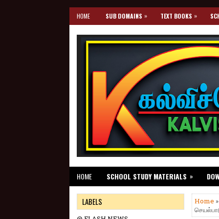
»
»
HOME
SUB DOMAINS
TEXT BOOKS
SC
»
HOME
SCHOOL STUDY MATERIALS
DO
LABELS
Home
செயல்பாட
@ FLASH NEWS