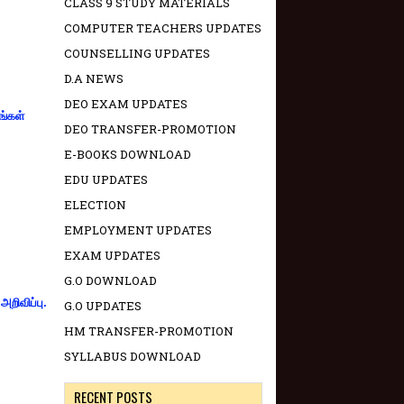
CLASS 9 STUDY MATERIALS
COMPUTER TEACHERS UPDATES
COUNSELLING UPDATES
D.A NEWS
DEO EXAM UPDATES
ங்கள்
DEO TRANSFER-PROMOTION
E-BOOKS DOWNLOAD
EDU UPDATES
ELECTION
EMPLOYMENT UPDATES
EXAM UPDATES
G.O DOWNLOAD
றிவிப்பு.
G.O UPDATES
HM TRANSFER-PROMOTION
SYLLABUS DOWNLOAD
RECENT POSTS