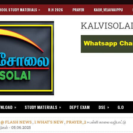
»
HOOL STUDY MATERIALS
R.H 2026
PRAYER
KALVI_VELAIVAIPPU
KALVISOLA
»
»
»
WNLOAD
STUDY MATERIALS
DEPT EXAM
DSE
G.O
»
@ FLASH NEWS
,
1.WHAT'S NEW
,
PRAYER_2
» பள்ளி காலை வழிபாட்டு
ுகள் - 05.06.2025