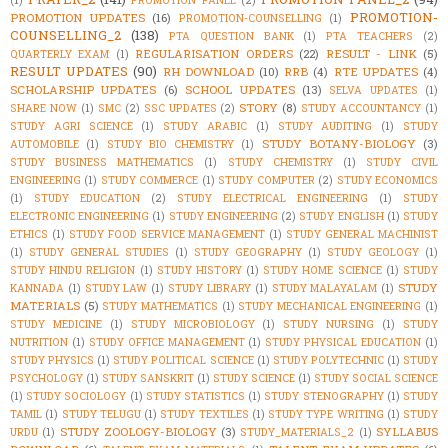
PROMOTION-
PROMOTION UPDATES
(16)
PROMOTION-COUNSELLING
(1)
COUNSELLING_2
(138)
PTA QUESTION BANK
(1)
PTA TEACHERS
(2)
REGULARISATION ORDERS
(22)
RESULT - LINK
(5)
QUARTERLY EXAM
(1)
RESULT UPDATES
(90)
RH DOWNLOAD
(10)
RRB
(4)
RTE UPDATES
(4)
SCHOLARSHIP UPDATES
(6)
SCHOOL UPDATES
(13)
SELVA UPDATES
(1)
STORY
(8)
SHARE NOW
(1)
SMC
(2)
SSC UPDATES
(2)
STUDY ACCOUNTANCY
(1)
STUDY AGRI SCIENCE
(1)
STUDY ARABIC
(1)
STUDY AUDITING
(1)
STUDY
STUDY BOTANY-BIOLOGY
(3)
AUTOMOBILE
(1)
STUDY BIO CHEMISTRY
(1)
STUDY BUSINESS MATHEMATICS
(1)
STUDY CHEMISTRY
(1)
STUDY CIVIL
ENGINEERING
(1)
STUDY COMMERCE
(1)
STUDY COMPUTER
(2)
STUDY ECONOMICS
(1)
STUDY EDUCATION
(2)
STUDY ELECTRICAL ENGINEERING
(1)
STUDY
ELECTRONIC ENGINEERING
(1)
STUDY ENGINEERING
(2)
STUDY ENGLISH
(1)
STUDY
ETHICS
(1)
STUDY FOOD SERVICE MANAGEMENT
(1)
STUDY GENERAL MACHINIST
(1)
STUDY GENERAL STUDIES
(1)
STUDY GEOGRAPHY
(1)
STUDY GEOLOGY
(1)
STUDY HINDU RELIGION
(1)
STUDY HISTORY
(1)
STUDY HOME SCIENCE
(1)
STUDY
STUDY
KANNADA
(1)
STUDY LAW
(1)
STUDY LIBRARY
(1)
STUDY MALAYALAM
(1)
MATERIALS
(5)
STUDY MATHEMATICS
(1)
STUDY MECHANICAL ENGINEERING
(1)
STUDY MEDICINE
(1)
STUDY MICROBIOLOGY
(1)
STUDY NURSING
(1)
STUDY
NUTRITION
(1)
STUDY OFFICE MANAGEMENT
(1)
STUDY PHYSICAL EDUCATION
(1)
STUDY PHYSICS
(1)
STUDY POLITICAL SCIENCE
(1)
STUDY POLYTECHNIC
(1)
STUDY
PSYCHOLOGY
(1)
STUDY SANSKRIT
(1)
STUDY SCIENCE
(1)
STUDY SOCIAL SCIENCE
(1)
STUDY SOCIOLOGY
(1)
STUDY STATISTICS
(1)
STUDY STENOGRAPHY
(1)
STUDY
TAMIL
(1)
STUDY TELUGU
(1)
STUDY TEXTILES
(1)
STUDY TYPE WRITING
(1)
STUDY
STUDY ZOOLOGY-BIOLOGY
(3)
SYLLABUS
URDU
(1)
STUDY_MATERIALS_2
(1)