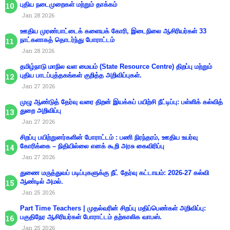
புதிய நடைமுறைகள் மற்றும் தாக்கம்
Jan 28 2026
ஊதிய முரண்பாட்டைக் களையக் கோரி, இடைநிலை ஆசிரியர்கள் 33
நாட்களாகத் தொடர்ந்து போராட்டம்
Jan 28 2026
தமிழ்நாடு மாநில வள மையம் (State Resource Centre) திறப்பு மற்றும்
புதிய பாடப்புத்தகங்கள் குறித்த அறிவிப்புகள்.
Jan 27 2026
முழு ஆண்டுத் தேர்வு வரை திறன் இயக்கப் பயிற்சி நீட்டிப்பு: பள்ளிக் கல்வித்
துறை அறிவிப்பு
Jan 27 2026
சிறப்பு பயிற்றுனர்களின் போராட்டம் : பணி நிரந்தரம், ஊதிய உயர்வு
கோரிக்கை – நிதியில்லை எனக் கூறி அரசு கைவிரிப்பு
Jan 27 2026
துணை மருத்துவப் படிப்புகளுக்கு நீட் தேர்வு கட்டாயம்: 2026-27 கல்வி
ஆண்டில் அமல்.
Jan 25 2026
Part Time Teachers | முதல்வரின் சிறப்பு மதிப்பெண்கள் அறிவிப்பு:
பகுதிநேர ஆசிரியர்கள் போராட்டம் தற்காலிக வாபஸ்.
Jan 25 2026