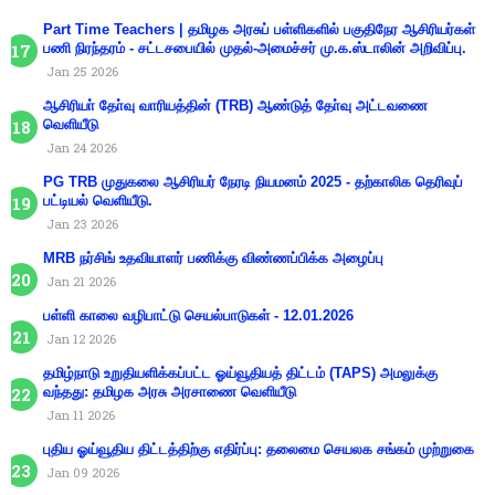
Part Time Teachers | தமிழக அரசுப் பள்ளிகளில் பகுதிநேர ஆசிரியர்கள்
பணி நிரந்தரம் - சட்டசபையில் முதல்-அமைச்சர் மு.க.ஸ்டாலின் அறிவிப்பு.
Jan 25 2026
ஆசிரியா் தோ்வு வாரியத்தின் (TRB) ஆண்டுத் தோ்வு அட்டவணை
வெளியீடு
Jan 24 2026
PG TRB முதுகலை ஆசிரியர் நேரடி நியமனம் 2025 - தற்காலிக தெரிவுப்
பட்டியல் வெளியீடு.
Jan 23 2026
MRB நர்சிங் உதவியாளர் பணிக்கு விண்ணப்பிக்க அழைப்பு
Jan 21 2026
பள்ளி காலை வழிபாட்டு செயல்பாடுகள் - 12.01.2026
Jan 12 2026
தமிழ்நாடு உறுதியளிக்கப்பட்ட ஓய்வூதியத் திட்டம் (TAPS) அமலுக்கு
வந்தது: தமிழக அரசு அரசாணை வெளியீடு
Jan 11 2026
புதிய ஓய்வூதிய திட்டத்திற்கு எதிர்ப்பு: தலைமை செயலக சங்கம் முற்றுகை
Jan 09 2026