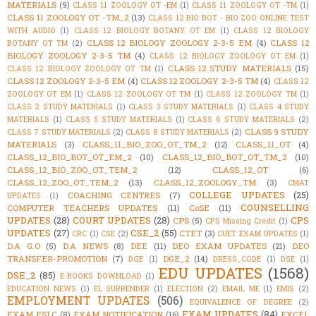
MATERIALS
(9)
CLASS 11 ZOOLOGY OT -EM
(1)
CLASS 11 ZOOLOGY OT -TM
(1)
CLASS 11 ZOOLOGY OT -TM_2
(13)
CLASS 12 BIO BOT - BIO ZOO ONLINE TEST
WITH AUDIO
(1)
CLASS 12 BIOLOGY BOTANY OT EM
(1)
CLASS 12 BIOLOGY
CLASS 12 BIOLOGY ZOOLOGY 2-3-5 EM
(4)
CLASS 12
BOTANY OT TM
(2)
BIOLOGY ZOOLOGY 2-3-5 TM
(4)
CLASS 12 BIOLOGY ZOOLOGY OT EM
(1)
CLASS 12 STUDY MATERIALS
(15)
CLASS 12 BIOLOGY ZOOLOGY OT TM
(1)
CLASS 12 ZOOLOGY 2-3-5 EM
(4)
CLASS 12 ZOOLOGY 2-3-5 TM
(4)
CLASS 12
ZOOLOGY OT EM
(1)
CLASS 12 ZOOLOGY OT TM
(1)
CLASS 12 ZOOLOGY TM
(1)
CLASS 2 STUDY MATERIALS
(1)
CLASS 3 STUDY MATERIALS
(1)
CLASS 4 STUDY
MATERIALS
(1)
CLASS 5 STUDY MATERIALS
(1)
CLASS 6 STUDY MATERIALS
(2)
CLASS 9 STUDY
CLASS 7 STUDY MATERIALS
(2)
CLASS 8 STUDY MATERIALS
(2)
MATERIALS
(3)
CLASS_11_BIO_ZOO_OT_TM_2
(12)
CLASS_11_OT
(4)
CLASS_12_BIO_BOT_OT_EM_2
(10)
CLASS_12_BIO_BOT_OT_TM_2
(10)
CLASS_12_BIO_ZOO_OT_TEM_2
(12)
CLASS_12_OT
(6)
CLASS_12_ZOO_OT_TEM_2
(13)
CLASS_12_ZOOLOGY_TM
(3)
CMAT
COLLEGE UPDATES
(25)
COACHING CENTRES
(7)
UPDATES
(1)
COUNSELLING
COMPUTER TEACHERS UPDATES
(11)
CoSE
(11)
UPDATES
(28)
COURT UPDATES
(28)
CPS
CPS
(5)
CPS Missing Credit
(1)
UPDATES
(27)
CSE_2
(55)
CTET
(3)
CRC
(1)
CSE
(2)
CUET EXAM UPDATES
(1)
D.A G.O
(5)
D.A NEWS
(8)
DEE
(11)
DEO EXAM UPDATES
(21)
DEO
TRANSFER-PROMOTION
(7)
DGE_2
(14)
DGE
(1)
DRESS_CODE
(1)
DSE
(1)
EDU UPDATES
(1568)
DSE_2
(85)
E-BOOKS DOWNLOAD
(1)
EDUCATION NEWS
(1)
EL SURRENDER
(1)
ELECTION
(2)
EMAIL ME
(1)
EMIS
(2)
EMPLOYMENT UPDATES
(506)
EQUIVALENCE OF DEGREE
(2)
EXAM UPDATES
(84)
EXAM ESLC
(8)
EXAM NOTIFICATION
(16)
EXCEL