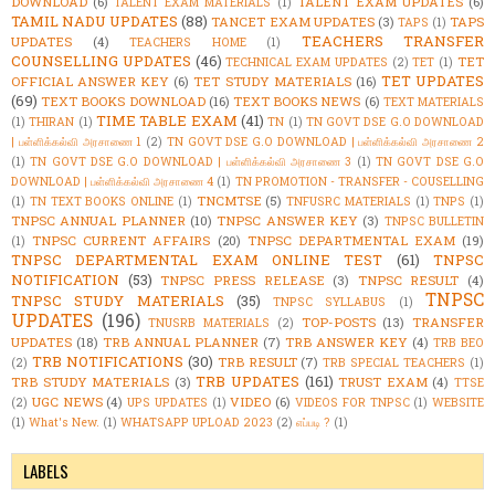
DOWNLOAD
(6)
TALENT EXAM UPDATES
(6)
TALENT EXAM MATERIALS
(1)
TAMIL NADU UPDATES
(88)
TANCET EXAM UPDATES
(3)
TAPS
TAPS
(1)
TEACHERS TRANSFER
UPDATES
(4)
TEACHERS HOME
(1)
COUNSELLING UPDATES
(46)
TET
TECHNICAL EXAM UPDATES
(2)
TET
(1)
TET UPDATES
OFFICIAL ANSWER KEY
(6)
TET STUDY MATERIALS
(16)
(69)
TEXT BOOKS DOWNLOAD
(16)
TEXT BOOKS NEWS
(6)
TEXT MATERIALS
TIME TABLE EXAM
(41)
(1)
THIRAN
(1)
TN
(1)
TN GOVT DSE G.O DOWNLOAD
| பள்ளிக்கல்வி அரசாணை 1
(2)
TN GOVT DSE G.O DOWNLOAD | பள்ளிக்கல்வி அரசாணை 2
(1)
TN GOVT DSE G.O DOWNLOAD | பள்ளிக்கல்வி அரசாணை 3
(1)
TN GOVT DSE G.O
DOWNLOAD | பள்ளிக்கல்வி அரசாணை 4
(1)
TN PROMOTION - TRANSFER - COUSELLING
TNCMTSE
(5)
(1)
TN TEXT BOOKS ONLINE
(1)
TNFUSRC MATERIALS
(1)
TNPS
(1)
TNPSC ANNUAL PLANNER
(10)
TNPSC ANSWER KEY
(3)
TNPSC BULLETIN
TNPSC CURRENT AFFAIRS
(20)
TNPSC DEPARTMENTAL EXAM
(19)
(1)
TNPSC DEPARTMENTAL EXAM ONLINE TEST
(61)
TNPSC
NOTIFICATION
(53)
TNPSC PRESS RELEASE
(3)
TNPSC RESULT
(4)
TNPSC
TNPSC STUDY MATERIALS
(35)
TNPSC SYLLABUS
(1)
UPDATES
(196)
TOP-POSTS
(13)
TRANSFER
TNUSRB MATERIALS
(2)
UPDATES
(18)
TRB ANNUAL PLANNER
(7)
TRB ANSWER KEY
(4)
TRB BEO
TRB NOTIFICATIONS
(30)
TRB RESULT
(7)
(2)
TRB SPECIAL TEACHERS
(1)
TRB UPDATES
(161)
TRB STUDY MATERIALS
(3)
TRUST EXAM
(4)
TTSE
UGC NEWS
(4)
VIDEO
(6)
(2)
UPS UPDATES
(1)
VIDEOS FOR TNPSC
(1)
WEBSITE
(1)
What's New.
(1)
WHATSAPP UPLOAD 2023
(2)
எப்படி ?
(1)
LABELS