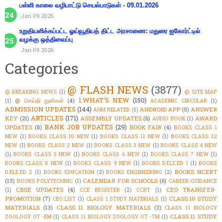
பள்ளி காலை வழிபாட்டு செயல்பாடுகள் - 09.01.2026
Jan 09 2026
உறுதியளிக்கப்பட்ட ஓய்வூதியத் திட்ட அரசாணை: மதுரை ஐகோர்ட்டில்
வழக்கு ஒத்திவைப்பு
Jan 09 2026
Categories
@ FLASH NEWS
(3877)
@ BREAKING NEWS
(1)
@ SITE MAP
1.WHAT'S NEW
(150)
@ செய்தி துளிகள்
(4)
(1)
ACADEMIC CIRCULAR
(1)
ADMISSION UPDATES
(144)
ANDROID APP
(5)
ANSWER
AHM RELATED
(1)
ARTICLES
(171)
KEY
(21)
ASSEMBLY UPDATES
(6)
AWARD
AUDIO BOOK
(1)
BANK JOB UPDATES
(29)
UPDATES
(8)
BOOK FAIR
(4)
BOOKS CLASS 1
NEW
(1)
BOOKS CLASS 10 NEW
(1)
BOOKS CLASS 11 NEW
(1)
BOOKS CLASS 12
NEW
(1)
BOOKS CLASS 2 NEW
(1)
BOOKS CLASS 3 NEW
(1)
BOOKS CLASS 4 NEW
(1)
BOOKS CLASS 5 NEW
(1)
BOOKS CLASS 6 NEW
(1)
BOOKS CLASS 7 NEW
(1)
BOOKS CLASS 8 NEW
(1)
BOOKS CLASS 9 NEW
(1)
BOOKS D.ELE.ED 1
(1)
BOOKS
BOOKS NCERT
D.ELE.ED 2
(1)
BOOKS EDUCATION
(2)
BOOKS ENGINEERING
(2)
(13)
CALENDAR FOR SCHOOLS
(6)
BOOKS POLYTECHNIC
(1)
CAREER GUIDANCE
CBSE UPDATES
(4)
CEO TRANSFER-
(1)
CCE REGISTER
(2)
CCRT
(1)
PROMOTION
(7)
CLASS 10 STUDY
CEO LIST
(1)
CLASS 1 STUDY MATERIALS
(1)
MATERIALS
(13)
CLASS 11 BIOLOGY MATERIALS
(3)
CLASS 11 BIOLOGY
CLASS 11 STUDY
ZOOLOGY OT -EM
(1)
CLASS 11 BIOLOGY ZOOLOGY OT -TM
(1)