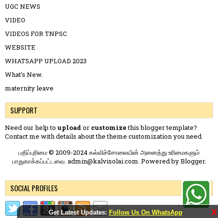
UGC NEWS
VIDEO
VIDEOS FOR TNPSC
WEBSITE
WHATSAPP UPLOAD 2023
What's New.
maternity leave
SUPPORT
Need our help to
upload
or
customize
this blogger template?
Contact me
with details about the theme customization you need.
பதிப்புரிமை © 2009-2024 கல்விச்சோலையின் அனைத்து உரிமைகளும்
பாதுகாக்கப்பட்டவை. admin@kalvisolai.com. Powered by
Blogger
.
SOCIAL PROFILES
X
Get Latest Updates:
Follow Us On WhatsApp