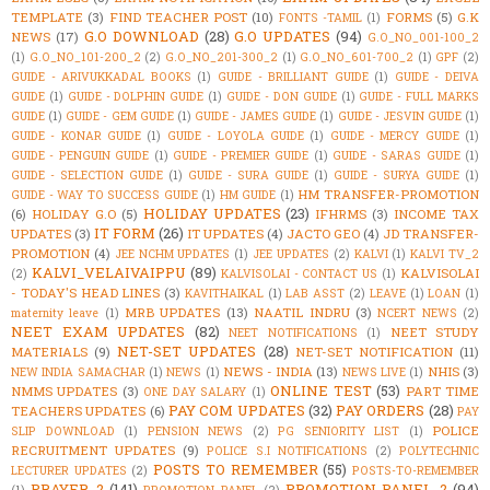
TEMPLATE
(3)
FIND TEACHER POST
(10)
FORMS
(5)
G.K
FONTS -TAMIL
(1)
G.O DOWNLOAD
(28)
G.O UPDATES
(94)
NEWS
(17)
G.O_NO_001-100_2
(1)
G.O_NO_101-200_2
(2)
G.O_NO_201-300_2
(1)
G.O_NO_601-700_2
(1)
GPF
(2)
GUIDE - ARIVUKKADAL BOOKS
(1)
GUIDE - BRILLIANT GUIDE
(1)
GUIDE - DEIVA
GUIDE
(1)
GUIDE - DOLPHIN GUIDE
(1)
GUIDE - DON GUIDE
(1)
GUIDE - FULL MARKS
GUIDE
(1)
GUIDE - GEM GUIDE
(1)
GUIDE - JAMES GUIDE
(1)
GUIDE - JESVIN GUIDE
(1)
GUIDE - KONAR GUIDE
(1)
GUIDE - LOYOLA GUIDE
(1)
GUIDE - MERCY GUIDE
(1)
GUIDE - PENGUIN GUIDE
(1)
GUIDE - PREMIER GUIDE
(1)
GUIDE - SARAS GUIDE
(1)
GUIDE - SELECTION GUIDE
(1)
GUIDE - SURA GUIDE
(1)
GUIDE - SURYA GUIDE
(1)
HM TRANSFER-PROMOTION
GUIDE - WAY TO SUCCESS GUIDE
(1)
HM GUIDE
(1)
HOLIDAY UPDATES
(23)
(6)
HOLIDAY G.O
(5)
IFHRMS
(3)
INCOME TAX
IT FORM
(26)
UPDATES
(3)
IT UPDATES
(4)
JACTO GEO
(4)
JD TRANSFER-
PROMOTION
(4)
JEE NCHM UPDATES
(1)
JEE UPDATES
(2)
KALVI
(1)
KALVI TV_2
KALVI_VELAIVAIPPU
(89)
KALVISOLAI
(2)
KALVISOLAI - CONTACT US
(1)
- TODAY'S HEAD LINES
(3)
KAVITHAIKAL
(1)
LAB ASST
(2)
LEAVE
(1)
LOAN
(1)
MRB UPDATES
(13)
NAATIL INDRU
(3)
maternity leave
(1)
NCERT NEWS
(2)
NEET EXAM UPDATES
(82)
NEET STUDY
NEET NOTIFICATIONS
(1)
NET-SET UPDATES
(28)
MATERIALS
(9)
NET-SET NOTIFICATION
(11)
NEWS - INDIA
(13)
NHIS
(3)
NEW INDIA SAMACHAR
(1)
NEWS
(1)
NEWS LIVE
(1)
ONLINE TEST
(53)
NMMS UPDATES
(3)
PART TIME
ONE DAY SALARY
(1)
PAY COM UPDATES
(32)
PAY ORDERS
(28)
TEACHERS UPDATES
(6)
PAY
POLICE
SLIP DOWNLOAD
(1)
PENSION NEWS
(2)
PG SENIORITY LIST
(1)
RECRUITMENT UPDATES
(9)
POLICE S.I NOTIFICATIONS
(2)
POLYTECHNIC
POSTS TO REMEMBER
(55)
LECTURER UPDATES
(2)
POSTS-TO-REMEMBER
PRAYER_2
(141)
PROMOTION PANEL_2
(94)
(1)
PROMOTION PANEL
(2)