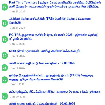
Part Time Teachers | தமிழக அரசுப் பள்ளிகளில் பகுதிநேர ஆசிரியர்கள்
பணி நிரந்தரம் - சட்டசபையில் முதல்-அமைச்சர் மு.க.ஸ்டாலின் அறிவிப்பு.
Jan 25 2026
ஆசிரியா் தோ்வு வாரியத்தின் (TRB) ஆண்டுத் தோ்வு அட்டவணை
வெளியீடு
Jan 24 2026
PG TRB முதுகலை ஆசிரியர் நேரடி நியமனம் 2025 - தற்காலிக தெரிவுப்
பட்டியல் வெளியீடு.
Jan 23 2026
MRB நர்சிங் உதவியாளர் பணிக்கு விண்ணப்பிக்க அழைப்பு
Jan 21 2026
பள்ளி காலை வழிபாட்டு செயல்பாடுகள் - 12.01.2026
Jan 12 2026
தமிழ்நாடு உறுதியளிக்கப்பட்ட ஓய்வூதியத் திட்டம் (TAPS) அமலுக்கு
வந்தது: தமிழக அரசு அரசாணை வெளியீடு
Jan 11 2026
புதிய ஓய்வூதிய திட்டத்திற்கு எதிர்ப்பு: தலைமை செயலக சங்கம் முற்றுகை
Jan 09 2026
பள்ளி காலை வழிபாட்டு செயல்பாடுகள் - 09.01.2026