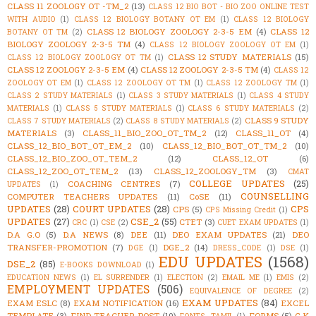
CLASS 11 ZOOLOGY OT -TM_2
(13)
CLASS 12 BIO BOT - BIO ZOO ONLINE TEST
WITH AUDIO
(1)
CLASS 12 BIOLOGY BOTANY OT EM
(1)
CLASS 12 BIOLOGY
CLASS 12 BIOLOGY ZOOLOGY 2-3-5 EM
(4)
CLASS 12
BOTANY OT TM
(2)
BIOLOGY ZOOLOGY 2-3-5 TM
(4)
CLASS 12 BIOLOGY ZOOLOGY OT EM
(1)
CLASS 12 STUDY MATERIALS
(15)
CLASS 12 BIOLOGY ZOOLOGY OT TM
(1)
CLASS 12 ZOOLOGY 2-3-5 EM
(4)
CLASS 12 ZOOLOGY 2-3-5 TM
(4)
CLASS 12
ZOOLOGY OT EM
(1)
CLASS 12 ZOOLOGY OT TM
(1)
CLASS 12 ZOOLOGY TM
(1)
CLASS 2 STUDY MATERIALS
(1)
CLASS 3 STUDY MATERIALS
(1)
CLASS 4 STUDY
MATERIALS
(1)
CLASS 5 STUDY MATERIALS
(1)
CLASS 6 STUDY MATERIALS
(2)
CLASS 9 STUDY
CLASS 7 STUDY MATERIALS
(2)
CLASS 8 STUDY MATERIALS
(2)
MATERIALS
(3)
CLASS_11_BIO_ZOO_OT_TM_2
(12)
CLASS_11_OT
(4)
CLASS_12_BIO_BOT_OT_EM_2
(10)
CLASS_12_BIO_BOT_OT_TM_2
(10)
CLASS_12_BIO_ZOO_OT_TEM_2
(12)
CLASS_12_OT
(6)
CLASS_12_ZOO_OT_TEM_2
(13)
CLASS_12_ZOOLOGY_TM
(3)
CMAT
COLLEGE UPDATES
(25)
COACHING CENTRES
(7)
UPDATES
(1)
COUNSELLING
COMPUTER TEACHERS UPDATES
(11)
CoSE
(11)
UPDATES
(28)
COURT UPDATES
(28)
CPS
CPS
(5)
CPS Missing Credit
(1)
UPDATES
(27)
CSE_2
(55)
CTET
(3)
CRC
(1)
CSE
(2)
CUET EXAM UPDATES
(1)
D.A G.O
(5)
D.A NEWS
(8)
DEE
(11)
DEO EXAM UPDATES
(21)
DEO
TRANSFER-PROMOTION
(7)
DGE_2
(14)
DGE
(1)
DRESS_CODE
(1)
DSE
(1)
EDU UPDATES
(1568)
DSE_2
(85)
E-BOOKS DOWNLOAD
(1)
EDUCATION NEWS
(1)
EL SURRENDER
(1)
ELECTION
(2)
EMAIL ME
(1)
EMIS
(2)
EMPLOYMENT UPDATES
(506)
EQUIVALENCE OF DEGREE
(2)
EXAM UPDATES
(84)
EXAM ESLC
(8)
EXAM NOTIFICATION
(16)
EXCEL
TEMPLATE
(3)
FIND TEACHER POST
(10)
FORMS
(5)
G.K