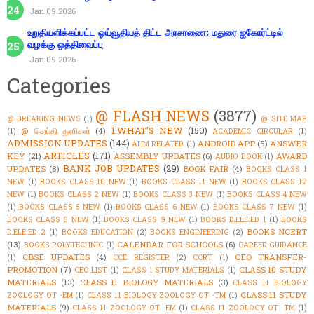
Jan 09 2026
உறுதியளிக்கப்பட்ட ஓய்வூதியத் திட்ட அரசாணை: மதுரை ஐகோர்ட்டில்
வழக்கு ஒத்திவைப்பு
Jan 09 2026
Categories
@ FLASH NEWS
(3877)
@ BREAKING NEWS
(1)
@ SITE MAP
1.WHAT'S NEW
(150)
@ செய்தி துளிகள்
(4)
(1)
ACADEMIC CIRCULAR
(1)
ADMISSION UPDATES
(144)
ANDROID APP
(5)
ANSWER
AHM RELATED
(1)
ARTICLES
(171)
KEY
(21)
ASSEMBLY UPDATES
(6)
AWARD
AUDIO BOOK
(1)
BANK JOB UPDATES
(29)
UPDATES
(8)
BOOK FAIR
(4)
BOOKS CLASS 1
NEW
(1)
BOOKS CLASS 10 NEW
(1)
BOOKS CLASS 11 NEW
(1)
BOOKS CLASS 12
NEW
(1)
BOOKS CLASS 2 NEW
(1)
BOOKS CLASS 3 NEW
(1)
BOOKS CLASS 4 NEW
(1)
BOOKS CLASS 5 NEW
(1)
BOOKS CLASS 6 NEW
(1)
BOOKS CLASS 7 NEW
(1)
BOOKS CLASS 8 NEW
(1)
BOOKS CLASS 9 NEW
(1)
BOOKS D.ELE.ED 1
(1)
BOOKS
BOOKS NCERT
D.ELE.ED 2
(1)
BOOKS EDUCATION
(2)
BOOKS ENGINEERING
(2)
(13)
CALENDAR FOR SCHOOLS
(6)
BOOKS POLYTECHNIC
(1)
CAREER GUIDANCE
CBSE UPDATES
(4)
CEO TRANSFER-
(1)
CCE REGISTER
(2)
CCRT
(1)
PROMOTION
(7)
CLASS 10 STUDY
CEO LIST
(1)
CLASS 1 STUDY MATERIALS
(1)
MATERIALS
(13)
CLASS 11 BIOLOGY MATERIALS
(3)
CLASS 11 BIOLOGY
CLASS 11 STUDY
ZOOLOGY OT -EM
(1)
CLASS 11 BIOLOGY ZOOLOGY OT -TM
(1)
MATERIALS
(9)
CLASS 11 ZOOLOGY OT -EM
(1)
CLASS 11 ZOOLOGY OT -TM
(1)