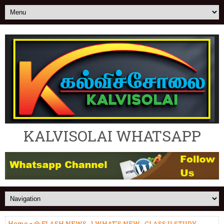
KALVISOLAI WHATSAPP
Home
»
@ FLASH NEWS
,
1.WHAT'S NEW
,
CLASS 11 STUDY