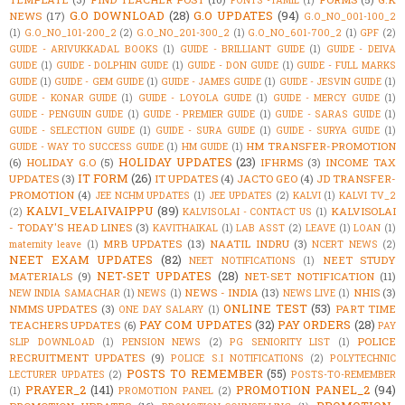
FONTS -TAMIL
(1)
G.O DOWNLOAD
(28)
G.O UPDATES
(94)
NEWS
(17)
G.O_NO_001-100_2
(1)
G.O_NO_101-200_2
(2)
G.O_NO_201-300_2
(1)
G.O_NO_601-700_2
(1)
GPF
(2)
GUIDE - ARIVUKKADAL BOOKS
(1)
GUIDE - BRILLIANT GUIDE
(1)
GUIDE - DEIVA
GUIDE
(1)
GUIDE - DOLPHIN GUIDE
(1)
GUIDE - DON GUIDE
(1)
GUIDE - FULL MARKS
GUIDE
(1)
GUIDE - GEM GUIDE
(1)
GUIDE - JAMES GUIDE
(1)
GUIDE - JESVIN GUIDE
(1)
GUIDE - KONAR GUIDE
(1)
GUIDE - LOYOLA GUIDE
(1)
GUIDE - MERCY GUIDE
(1)
GUIDE - PENGUIN GUIDE
(1)
GUIDE - PREMIER GUIDE
(1)
GUIDE - SARAS GUIDE
(1)
GUIDE - SELECTION GUIDE
(1)
GUIDE - SURA GUIDE
(1)
GUIDE - SURYA GUIDE
(1)
HM TRANSFER-PROMOTION
GUIDE - WAY TO SUCCESS GUIDE
(1)
HM GUIDE
(1)
HOLIDAY UPDATES
(23)
(6)
HOLIDAY G.O
(5)
IFHRMS
(3)
INCOME TAX
IT FORM
(26)
UPDATES
(3)
IT UPDATES
(4)
JACTO GEO
(4)
JD TRANSFER-
PROMOTION
(4)
JEE NCHM UPDATES
(1)
JEE UPDATES
(2)
KALVI
(1)
KALVI TV_2
KALVI_VELAIVAIPPU
(89)
KALVISOLAI
(2)
KALVISOLAI - CONTACT US
(1)
- TODAY'S HEAD LINES
(3)
KAVITHAIKAL
(1)
LAB ASST
(2)
LEAVE
(1)
LOAN
(1)
MRB UPDATES
(13)
NAATIL INDRU
(3)
maternity leave
(1)
NCERT NEWS
(2)
NEET EXAM UPDATES
(82)
NEET STUDY
NEET NOTIFICATIONS
(1)
NET-SET UPDATES
(28)
MATERIALS
(9)
NET-SET NOTIFICATION
(11)
NEWS - INDIA
(13)
NHIS
(3)
NEW INDIA SAMACHAR
(1)
NEWS
(1)
NEWS LIVE
(1)
ONLINE TEST
(53)
NMMS UPDATES
(3)
PART TIME
ONE DAY SALARY
(1)
PAY COM UPDATES
(32)
PAY ORDERS
(28)
TEACHERS UPDATES
(6)
PAY
POLICE
SLIP DOWNLOAD
(1)
PENSION NEWS
(2)
PG SENIORITY LIST
(1)
RECRUITMENT UPDATES
(9)
POLICE S.I NOTIFICATIONS
(2)
POLYTECHNIC
POSTS TO REMEMBER
(55)
LECTURER UPDATES
(2)
POSTS-TO-REMEMBER
PRAYER_2
(141)
PROMOTION PANEL_2
(94)
(1)
PROMOTION PANEL
(2)