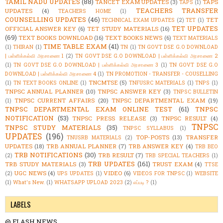
TAMIL NADU UPDATES
(88)
TANCET EXAM UPDATES
(3)
TAPS
TAPS
(1)
TEACHERS TRANSFER
UPDATES
(4)
TEACHERS HOME
(1)
COUNSELLING UPDATES
(46)
TET
TECHNICAL EXAM UPDATES
(2)
TET
(1)
TET UPDATES
OFFICIAL ANSWER KEY
(6)
TET STUDY MATERIALS
(16)
(69)
TEXT BOOKS DOWNLOAD
(16)
TEXT BOOKS NEWS
(6)
TEXT MATERIALS
TIME TABLE EXAM
(41)
(1)
THIRAN
(1)
TN
(1)
TN GOVT DSE G.O DOWNLOAD
| பள்ளிக்கல்வி அரசாணை 1
(2)
TN GOVT DSE G.O DOWNLOAD | பள்ளிக்கல்வி அரசாணை 2
(1)
TN GOVT DSE G.O DOWNLOAD | பள்ளிக்கல்வி அரசாணை 3
(1)
TN GOVT DSE G.O
DOWNLOAD | பள்ளிக்கல்வி அரசாணை 4
(1)
TN PROMOTION - TRANSFER - COUSELLING
TNCMTSE
(5)
(1)
TN TEXT BOOKS ONLINE
(1)
TNFUSRC MATERIALS
(1)
TNPS
(1)
TNPSC ANNUAL PLANNER
(10)
TNPSC ANSWER KEY
(3)
TNPSC BULLETIN
TNPSC CURRENT AFFAIRS
(20)
TNPSC DEPARTMENTAL EXAM
(19)
(1)
TNPSC DEPARTMENTAL EXAM ONLINE TEST
(61)
TNPSC
NOTIFICATION
(53)
TNPSC PRESS RELEASE
(3)
TNPSC RESULT
(4)
TNPSC
TNPSC STUDY MATERIALS
(35)
TNPSC SYLLABUS
(1)
UPDATES
(196)
TOP-POSTS
(13)
TRANSFER
TNUSRB MATERIALS
(2)
UPDATES
(18)
TRB ANNUAL PLANNER
(7)
TRB ANSWER KEY
(4)
TRB BEO
TRB NOTIFICATIONS
(30)
TRB RESULT
(7)
(2)
TRB SPECIAL TEACHERS
(1)
TRB UPDATES
(161)
TRB STUDY MATERIALS
(3)
TRUST EXAM
(4)
TTSE
UGC NEWS
(4)
VIDEO
(6)
(2)
UPS UPDATES
(1)
VIDEOS FOR TNPSC
(1)
WEBSITE
(1)
What's New.
(1)
WHATSAPP UPLOAD 2023
(2)
எப்படி ?
(1)
LABELS
@ FLASH NEWS