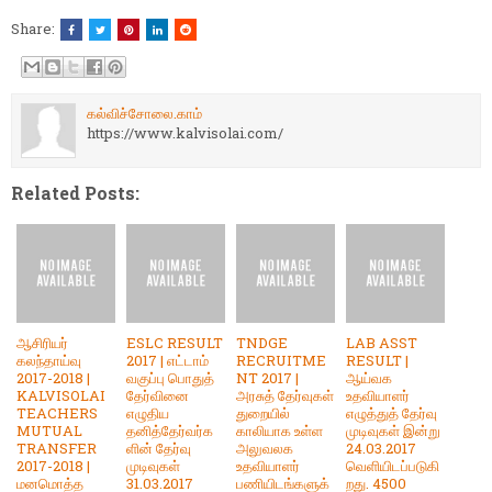
Share:
கல்விச்சோலை.காம்
https://www.kalvisolai.com/
Related Posts:
ஆசிரியர்
ESLC RESULT
TNDGE
LAB ASST
கலந்தாய்வு
2017 | எட்டாம்
RECRUITME
RESULT |
2017-2018 |
வகுப்பு பொதுத்
NT 2017 |
ஆய்வக
KALVISOLAI
தேர்வினை
அரசுத் தேர்வுகள்
உதவியாளர்
TEACHERS
எழுதிய
துறையில்
எழுத்துத் தேர்வு
MUTUAL
தனித்தேர்வர்க
காலியாக உள்ள
முடிவுகள் இன்று
TRANSFER
ளின் தேர்வு
அலுவலக
24.03.2017
2017-2018 |
முடிவுகள்
உதவியாளர்
வெளியிடப்படுகி
மனமொத்த
31.03.2017
பணியிடங்களுக்
றது. 4500