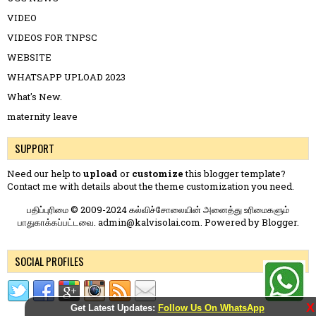
VIDEO
VIDEOS FOR TNPSC
WEBSITE
WHATSAPP UPLOAD 2023
What's New.
maternity leave
SUPPORT
Need our help to
upload
or
customize
this blogger template?
Contact me
with details about the theme customization you need.
பதிப்புரிமை © 2009-2024 கல்விச்சோலையின் அனைத்து உரிமைகளும்
பாதுகாக்கப்பட்டவை. admin@kalvisolai.com. Powered by
Blogger
.
SOCIAL PROFILES
X
Get Latest Updates:
Follow Us On WhatsApp