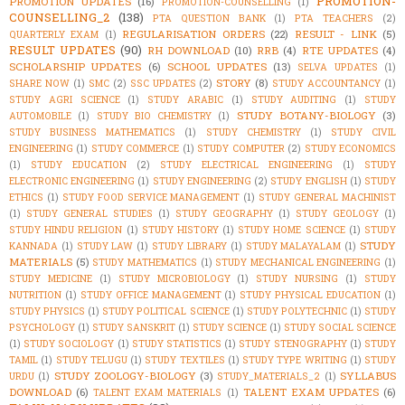
PROMOTION-
PROMOTION UPDATES
(16)
PROMOTION-COUNSELLING
(1)
COUNSELLING_2
(138)
PTA QUESTION BANK
(1)
PTA TEACHERS
(2)
REGULARISATION ORDERS
(22)
RESULT - LINK
(5)
QUARTERLY EXAM
(1)
RESULT UPDATES
(90)
RH DOWNLOAD
(10)
RRB
(4)
RTE UPDATES
(4)
SCHOLARSHIP UPDATES
(6)
SCHOOL UPDATES
(13)
SELVA UPDATES
(1)
STORY
(8)
SHARE NOW
(1)
SMC
(2)
SSC UPDATES
(2)
STUDY ACCOUNTANCY
(1)
STUDY AGRI SCIENCE
(1)
STUDY ARABIC
(1)
STUDY AUDITING
(1)
STUDY
STUDY BOTANY-BIOLOGY
(3)
AUTOMOBILE
(1)
STUDY BIO CHEMISTRY
(1)
STUDY BUSINESS MATHEMATICS
(1)
STUDY CHEMISTRY
(1)
STUDY CIVIL
ENGINEERING
(1)
STUDY COMMERCE
(1)
STUDY COMPUTER
(2)
STUDY ECONOMICS
(1)
STUDY EDUCATION
(2)
STUDY ELECTRICAL ENGINEERING
(1)
STUDY
ELECTRONIC ENGINEERING
(1)
STUDY ENGINEERING
(2)
STUDY ENGLISH
(1)
STUDY
ETHICS
(1)
STUDY FOOD SERVICE MANAGEMENT
(1)
STUDY GENERAL MACHINIST
(1)
STUDY GENERAL STUDIES
(1)
STUDY GEOGRAPHY
(1)
STUDY GEOLOGY
(1)
STUDY HINDU RELIGION
(1)
STUDY HISTORY
(1)
STUDY HOME SCIENCE
(1)
STUDY
STUDY
KANNADA
(1)
STUDY LAW
(1)
STUDY LIBRARY
(1)
STUDY MALAYALAM
(1)
MATERIALS
(5)
STUDY MATHEMATICS
(1)
STUDY MECHANICAL ENGINEERING
(1)
STUDY MEDICINE
(1)
STUDY MICROBIOLOGY
(1)
STUDY NURSING
(1)
STUDY
NUTRITION
(1)
STUDY OFFICE MANAGEMENT
(1)
STUDY PHYSICAL EDUCATION
(1)
STUDY PHYSICS
(1)
STUDY POLITICAL SCIENCE
(1)
STUDY POLYTECHNIC
(1)
STUDY
PSYCHOLOGY
(1)
STUDY SANSKRIT
(1)
STUDY SCIENCE
(1)
STUDY SOCIAL SCIENCE
(1)
STUDY SOCIOLOGY
(1)
STUDY STATISTICS
(1)
STUDY STENOGRAPHY
(1)
STUDY
TAMIL
(1)
STUDY TELUGU
(1)
STUDY TEXTILES
(1)
STUDY TYPE WRITING
(1)
STUDY
STUDY ZOOLOGY-BIOLOGY
(3)
SYLLABUS
URDU
(1)
STUDY_MATERIALS_2
(1)
DOWNLOAD
(6)
TALENT EXAM UPDATES
(6)
TALENT EXAM MATERIALS
(1)