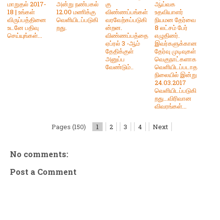
மாறுதல் 2017-
அன்று நண்பகல்
கு
ஆய்வக
18 | உங்கள்
12.00 மணிக்கு
விண்ணப்பங்கள்
உதவியாளர்
விருப்பத்தினை
வெளியிடப்படுகி
வரவேற்கப்படுகி
நியமன தேர்வை
உடனே பதிவு
றது.
ன்றன.
8 லட்சம் பேர்
செய்யுங்கள்...
விண்ணப்பத்தை
எழுதினர்.
ஏப்ரல் 3 -ஆம்
இவர்களுக்கான
தேதிக்குள்
தேர்வு முடிவுகள்
அனுப்ப
வெகுநாட்களாக
வேண்டும்..
வெளியிடப்படாத
நிலையில் இன்று
24.03.2017
வெளியிடப்படுகி
றது...விரிவான
விவரங்கள்...
Pages (150)
1
2
3
4
Next
No comments:
Post a Comment