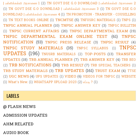
| பள்ளிக்கல்வி அரசாணை 1
(2)
TN GOVT DSE G.O DOWNLOAD | பள்ளிக்கல்வி அரசாணை 2
(1)
TN GOVT DSE G.O DOWNLOAD | பள்ளிக்கல்வி அரசாணை 3
(1)
TN GOVT DSE G.O
DOWNLOAD | பள்ளிக்கல்வி அரசாணை 4
(1)
TN PROMOTION - TRANSFER - COUSELLING
TNCMTSE
(5)
(1)
TN TEXT BOOKS ONLINE
(1)
TNFUSRC MATERIALS
(1)
TNPS
(1)
TNPSC ANNUAL PLANNER
(10)
TNPSC ANSWER KEY
(3)
TNPSC BULLETIN
TNPSC CURRENT AFFAIRS
(20)
TNPSC DEPARTMENTAL EXAM
(19)
(1)
TNPSC DEPARTMENTAL EXAM ONLINE TEST
(61)
TNPSC
NOTIFICATION
(53)
TNPSC PRESS RELEASE
(3)
TNPSC RESULT
(4)
TNPSC
TNPSC STUDY MATERIALS
(35)
TNPSC SYLLABUS
(1)
UPDATES
(196)
TOP-POSTS
(13)
TRANSFER
TNUSRB MATERIALS
(2)
UPDATES
(18)
TRB ANNUAL PLANNER
(7)
TRB ANSWER KEY
(4)
TRB BEO
TRB NOTIFICATIONS
(30)
TRB RESULT
(7)
(2)
TRB SPECIAL TEACHERS
(1)
TRB UPDATES
(161)
TRB STUDY MATERIALS
(3)
TRUST EXAM
(4)
TTSE
UGC NEWS
(4)
VIDEO
(6)
(2)
UPS UPDATES
(1)
VIDEOS FOR TNPSC
(1)
WEBSITE
(1)
What's New.
(1)
WHATSAPP UPLOAD 2023
(2)
எப்படி ?
(1)
LABELS
@ FLASH NEWS
ADMISSION UPDATES
AHM RELATED
AUDIO BOOK