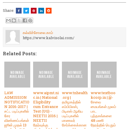
Share:
கல்விச்சோலை.காம்
https://www.kalvisolai.com/
Related Posts:
LAW
www.aipmt.ni
www.tnhealth
www.textboo
ADMISSION
c.in | National
.org |
kcorp.in | இ-
NOTIFICATIO
Eligibility
தமிழகத்தில்
சேவை
N 2016-2017 |
cum Entrance
எம்பிபிஎஸ்,
மையங்கள் மூலம்
சட்ட படிப்புகளில்
Test (UG) -
பிடிஎஸ் ஆகிய
பாட
சேர
NEETII 2016 |
படிப்புகளில்
புத்தகங்களை
விண்ணப்பங்கள்
NEETII
மாணவர்
48 மணி
ஜூன் முதல் 13
தேர்வுக்கு
சேர்க்கைக்கான
நேரத்தில் பெறும்