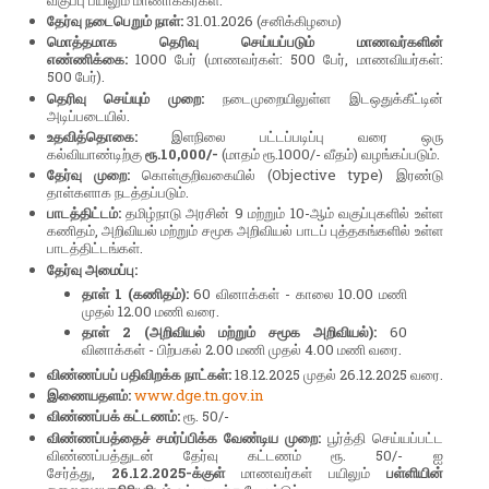
தேர்வு நடைபெறும் நாள்:
31.01.2026 (சனிக்கிழமை)
மொத்தமாக தெரிவு செய்யப்படும் மாணவர்களின்
எண்ணிக்கை:
1000 பேர் (மாணவர்கள்: 500 பேர், மாணவியர்கள்:
500 பேர்).
தெரிவு செய்யும் முறை:
நடைமுறையிலுள்ள இடஒதுக்கீட்டின்
அடிப்படையில்.
உதவித்தொகை:
இளநிலை பட்டப்படிப்பு வரை ஒரு
கல்வியாண்டிற்கு
ரூ.10,000/-
(மாதம் ரூ.1000/- வீதம்) வழங்கப்படும்.
தேர்வு முறை:
கொள்குறிவகையில் (Objective type) இரண்டு
தாள்களாக நடத்தப்படும்.
பாடத்திட்டம்:
தமிழ்நாடு அரசின் 9 மற்றும் 10-ஆம் வகுப்புகளில் உள்ள
கணிதம், அறிவியல் மற்றும் சமூக அறிவியல் பாடப் புத்தகங்களில் உள்ள
பாடத்திட்டங்கள்.
தேர்வு அமைப்பு:
தாள் 1 (கணிதம்):
60 வினாக்கள் - காலை 10.00 மணி
முதல் 12.00 மணி வரை.
தாள் 2 (அறிவியல் மற்றும் சமூக அறிவியல்):
60
வினாக்கள் - பிற்பகல் 2.00 மணி முதல் 4.00 மணி வரை.
விண்ணப்பப் பதிவிறக்க நாட்கள்:
18.12.2025 முதல் 26.12.2025 வரை.
இணையதளம்:
www.dge.tn.gov.in
விண்ணப்பக் கட்டணம்:
ரூ. 50/-
விண்ணப்பத்தைச் சமர்ப்பிக்க வேண்டிய முறை:
பூர்த்தி செய்யப்பட்ட
விண்ணப்பத்துடன் தேர்வு கட்டணம் ரூ. 50/- ஐ
சேர்த்து,
26.12.2025-க்குள்
மாணவர்கள் பயிலும்
பள்ளியின்