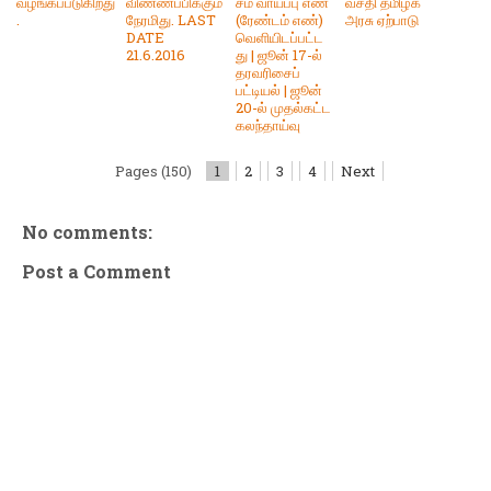
வழங்கப்படுகிறது
விண்ணப்பிக்கும்
சம வாய்ப்பு எண்
வசதி தமிழக
.
நேரமிது. LAST
(ரேண்டம் எண்)
அரசு ஏற்பாடு
DATE
வெளியிடப்பட்ட
21.6.2016
து | ஜூன் 17-ல்
தரவரிசைப்
பட்டியல் | ஜூன்
20-ல் முதல்கட்ட
கலந்தாய்வு
Pages (150)
1
2
3
4
Next
No comments:
Post a Comment