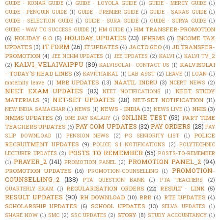
GUIDE - KONAR GUIDE
(1)
GUIDE - LOYOLA GUIDE
(1)
GUIDE - MERCY GUIDE
(1)
GUIDE - PENGUIN GUIDE
(1)
GUIDE - PREMIER GUIDE
(1)
GUIDE - SARAS GUIDE
(1)
GUIDE - SELECTION GUIDE
(1)
GUIDE - SURA GUIDE
(1)
GUIDE - SURYA GUIDE
(1)
HM TRANSFER-PROMOTION
GUIDE - WAY TO SUCCESS GUIDE
(1)
HM GUIDE
(1)
HOLIDAY UPDATES
(23)
(6)
HOLIDAY G.O
(5)
IFHRMS
(3)
INCOME TAX
IT FORM
(26)
UPDATES
(3)
IT UPDATES
(4)
JACTO GEO
(4)
JD TRANSFER-
PROMOTION
(4)
JEE NCHM UPDATES
(1)
JEE UPDATES
(2)
KALVI
(1)
KALVI TV_2
KALVI_VELAIVAIPPU
(89)
KALVISOLAI
(2)
KALVISOLAI - CONTACT US
(1)
- TODAY'S HEAD LINES
(3)
KAVITHAIKAL
(1)
LAB ASST
(2)
LEAVE
(1)
LOAN
(1)
MRB UPDATES
(13)
NAATIL INDRU
(3)
maternity leave
(1)
NCERT NEWS
(2)
NEET EXAM UPDATES
(82)
NEET STUDY
NEET NOTIFICATIONS
(1)
NET-SET UPDATES
(28)
MATERIALS
(9)
NET-SET NOTIFICATION
(11)
NEWS - INDIA
(13)
NHIS
(3)
NEW INDIA SAMACHAR
(1)
NEWS
(1)
NEWS LIVE
(1)
ONLINE TEST
(53)
NMMS UPDATES
(3)
PART TIME
ONE DAY SALARY
(1)
PAY COM UPDATES
(32)
PAY ORDERS
(28)
TEACHERS UPDATES
(6)
PAY
POLICE
SLIP DOWNLOAD
(1)
PENSION NEWS
(2)
PG SENIORITY LIST
(1)
RECRUITMENT UPDATES
(9)
POLICE S.I NOTIFICATIONS
(2)
POLYTECHNIC
POSTS TO REMEMBER
(55)
LECTURER UPDATES
(2)
POSTS-TO-REMEMBER
PRAYER_2
(141)
PROMOTION PANEL_2
(94)
(1)
PROMOTION PANEL
(2)
PROMOTION-
PROMOTION UPDATES
(16)
PROMOTION-COUNSELLING
(1)
COUNSELLING_2
(138)
PTA QUESTION BANK
(1)
PTA TEACHERS
(2)
REGULARISATION ORDERS
(22)
RESULT - LINK
(5)
QUARTERLY EXAM
(1)
RESULT UPDATES
(90)
RH DOWNLOAD
(10)
RRB
(4)
RTE UPDATES
(4)
SCHOLARSHIP UPDATES
(6)
SCHOOL UPDATES
(13)
SELVA UPDATES
(1)
STORY
(8)
SHARE NOW
(1)
SMC
(2)
SSC UPDATES
(2)
STUDY ACCOUNTANCY
(1)