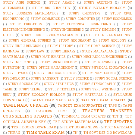
STUDY AGRI SCIENCE
(1)
STUDY ARABIC
(1)
STUDY AUDITING
(1)
STUDY
STUDY BOTANY-BIOLOGY
(3)
AUTOMOBILE
(1)
STUDY BIO CHEMISTRY
(1)
STUDY BUSINESS MATHEMATICS
(1)
STUDY CHEMISTRY
(1)
STUDY CIVIL
ENGINEERING
(1)
STUDY COMMERCE
(1)
STUDY COMPUTER
(2)
STUDY ECONOMICS
(1)
STUDY EDUCATION
(2)
STUDY ELECTRICAL ENGINEERING
(1)
STUDY
ELECTRONIC ENGINEERING
(1)
STUDY ENGINEERING
(2)
STUDY ENGLISH
(1)
STUDY
ETHICS
(1)
STUDY FOOD SERVICE MANAGEMENT
(1)
STUDY GENERAL MACHINIST
(1)
STUDY GENERAL STUDIES
(1)
STUDY GEOGRAPHY
(1)
STUDY GEOLOGY
(1)
STUDY HINDU RELIGION
(1)
STUDY HISTORY
(1)
STUDY HOME SCIENCE
(1)
STUDY
STUDY
KANNADA
(1)
STUDY LAW
(1)
STUDY LIBRARY
(1)
STUDY MALAYALAM
(1)
MATERIALS
(5)
STUDY MATHEMATICS
(1)
STUDY MECHANICAL ENGINEERING
(1)
STUDY MEDICINE
(1)
STUDY MICROBIOLOGY
(1)
STUDY NURSING
(1)
STUDY
NUTRITION
(1)
STUDY OFFICE MANAGEMENT
(1)
STUDY PHYSICAL EDUCATION
(1)
STUDY PHYSICS
(1)
STUDY POLITICAL SCIENCE
(1)
STUDY POLYTECHNIC
(1)
STUDY
PSYCHOLOGY
(1)
STUDY SANSKRIT
(1)
STUDY SCIENCE
(1)
STUDY SOCIAL SCIENCE
(1)
STUDY SOCIOLOGY
(1)
STUDY STATISTICS
(1)
STUDY STENOGRAPHY
(1)
STUDY
TAMIL
(1)
STUDY TELUGU
(1)
STUDY TEXTILES
(1)
STUDY TYPE WRITING
(1)
STUDY
STUDY ZOOLOGY-BIOLOGY
(3)
SYLLABUS
URDU
(1)
STUDY_MATERIALS_2
(1)
DOWNLOAD
(6)
TALENT EXAM UPDATES
(6)
TALENT EXAM MATERIALS
(1)
TAMIL NADU UPDATES
(88)
TANCET EXAM UPDATES
(3)
TAPS
TAPS
(1)
TEACHERS TRANSFER
UPDATES
(4)
TEACHERS HOME
(1)
COUNSELLING UPDATES
(46)
TET
TECHNICAL EXAM UPDATES
(2)
TET
(1)
TET UPDATES
OFFICIAL ANSWER KEY
(6)
TET STUDY MATERIALS
(16)
(69)
TEXT BOOKS DOWNLOAD
(16)
TEXT BOOKS NEWS
(6)
TEXT MATERIALS
TIME TABLE EXAM
(41)
(1)
THIRAN
(1)
TN
(1)
TN GOVT DSE G.O DOWNLOAD