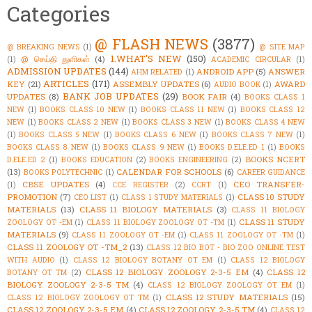
Categories
@ FLASH NEWS
(3877)
@ BREAKING NEWS
(1)
@ SITE MAP
1.WHAT'S NEW
(150)
@ செய்தி துளிகள்
(4)
(1)
ACADEMIC CIRCULAR
(1)
ADMISSION UPDATES
(144)
ANDROID APP
(5)
ANSWER
AHM RELATED
(1)
ARTICLES
(171)
KEY
(21)
ASSEMBLY UPDATES
(6)
AWARD
AUDIO BOOK
(1)
BANK JOB UPDATES
(29)
UPDATES
(8)
BOOK FAIR
(4)
BOOKS CLASS 1
NEW
(1)
BOOKS CLASS 10 NEW
(1)
BOOKS CLASS 11 NEW
(1)
BOOKS CLASS 12
NEW
(1)
BOOKS CLASS 2 NEW
(1)
BOOKS CLASS 3 NEW
(1)
BOOKS CLASS 4 NEW
(1)
BOOKS CLASS 5 NEW
(1)
BOOKS CLASS 6 NEW
(1)
BOOKS CLASS 7 NEW
(1)
BOOKS CLASS 8 NEW
(1)
BOOKS CLASS 9 NEW
(1)
BOOKS D.ELE.ED 1
(1)
BOOKS
BOOKS NCERT
D.ELE.ED 2
(1)
BOOKS EDUCATION
(2)
BOOKS ENGINEERING
(2)
(13)
CALENDAR FOR SCHOOLS
(6)
BOOKS POLYTECHNIC
(1)
CAREER GUIDANCE
CBSE UPDATES
(4)
CEO TRANSFER-
(1)
CCE REGISTER
(2)
CCRT
(1)
PROMOTION
(7)
CLASS 10 STUDY
CEO LIST
(1)
CLASS 1 STUDY MATERIALS
(1)
MATERIALS
(13)
CLASS 11 BIOLOGY MATERIALS
(3)
CLASS 11 BIOLOGY
CLASS 11 STUDY
ZOOLOGY OT -EM
(1)
CLASS 11 BIOLOGY ZOOLOGY OT -TM
(1)
MATERIALS
(9)
CLASS 11 ZOOLOGY OT -EM
(1)
CLASS 11 ZOOLOGY OT -TM
(1)
CLASS 11 ZOOLOGY OT -TM_2
(13)
CLASS 12 BIO BOT - BIO ZOO ONLINE TEST
WITH AUDIO
(1)
CLASS 12 BIOLOGY BOTANY OT EM
(1)
CLASS 12 BIOLOGY
CLASS 12 BIOLOGY ZOOLOGY 2-3-5 EM
(4)
CLASS 12
BOTANY OT TM
(2)
BIOLOGY ZOOLOGY 2-3-5 TM
(4)
CLASS 12 BIOLOGY ZOOLOGY OT EM
(1)
CLASS 12 STUDY MATERIALS
(15)
CLASS 12 BIOLOGY ZOOLOGY OT TM
(1)
CLASS 12 ZOOLOGY 2-3-5 EM
(4)
CLASS 12 ZOOLOGY 2-3-5 TM
(4)
CLASS 12