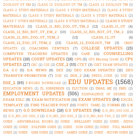
ZOOLOGY OT EM
(1)
CLASS 12 ZOOLOGY OT TM
(1)
CLASS 12 ZOOLOGY TM
(1)
CLASS 2 STUDY MATERIALS
(1)
CLASS 3 STUDY MATERIALS
(1)
CLASS 4 STUDY
MATERIALS
(1)
CLASS 5 STUDY MATERIALS
(1)
CLASS 6 STUDY MATERIALS
(2)
CLASS 9 STUDY
CLASS 7 STUDY MATERIALS
(2)
CLASS 8 STUDY MATERIALS
(2)
MATERIALS
(3)
CLASS_11_BIO_ZOO_OT_TM_2
(12)
CLASS_11_OT
(4)
CLASS_12_BIO_BOT_OT_EM_2
(10)
CLASS_12_BIO_BOT_OT_TM_2
(10)
CLASS_12_BIO_ZOO_OT_TEM_2
(12)
CLASS_12_OT
(6)
CLASS_12_ZOO_OT_TEM_2
(13)
CLASS_12_ZOOLOGY_TM
(3)
CMAT
COLLEGE UPDATES
(25)
COACHING CENTRES
(7)
UPDATES
(1)
COUNSELLING
COMPUTER TEACHERS UPDATES
(11)
CoSE
(11)
UPDATES
(28)
COURT UPDATES
(28)
CPS
CPS
(5)
CPS Missing Credit
(1)
UPDATES
(27)
CSE_2
(55)
CTET
(3)
CRC
(1)
CSE
(2)
CUET EXAM UPDATES
(1)
D.A G.O
(5)
D.A NEWS
(8)
DEE
(11)
DEO EXAM UPDATES
(21)
DEO
TRANSFER-PROMOTION
(7)
DGE_2
(14)
DGE
(1)
DRESS_CODE
(1)
DSE
(1)
EDU UPDATES
(1568)
DSE_2
(85)
E-BOOKS DOWNLOAD
(1)
EDUCATION NEWS
(1)
EL SURRENDER
(1)
ELECTION
(2)
EMAIL ME
(1)
EMIS
(2)
EMPLOYMENT UPDATES
(506)
EQUIVALENCE OF DEGREE
(2)
EXAM UPDATES
(84)
EXAM ESLC
(8)
EXAM NOTIFICATION
(16)
EXCEL
TEMPLATE
(3)
FIND TEACHER POST
(10)
FORMS
(5)
G.K
FONTS -TAMIL
(1)
G.O DOWNLOAD
(28)
G.O UPDATES
(94)
NEWS
(17)
G.O_NO_001-100_2
(1)
G.O_NO_101-200_2
(2)
G.O_NO_201-300_2
(1)
G.O_NO_601-700_2
(1)
GPF
(2)
GUIDE - ARIVUKKADAL BOOKS
(1)
GUIDE - BRILLIANT GUIDE
(1)
GUIDE - DEIVA
GUIDE
(1)
GUIDE - DOLPHIN GUIDE
(1)
GUIDE - DON GUIDE
(1)
GUIDE - FULL MARKS
GUIDE
(1)
GUIDE - GEM GUIDE
(1)
GUIDE - JAMES GUIDE
(1)
GUIDE - JESVIN GUIDE
(1)