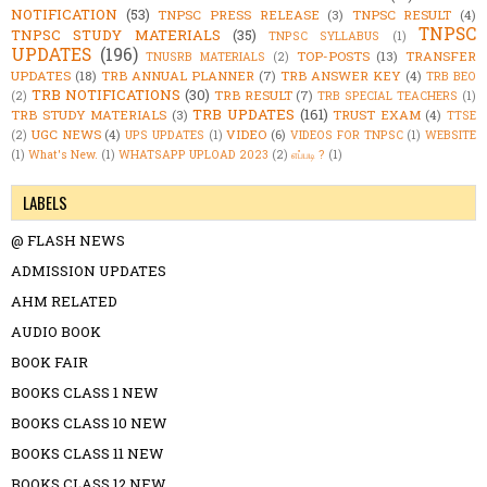
NOTIFICATION
(53)
TNPSC PRESS RELEASE
(3)
TNPSC RESULT
(4)
TNPSC
TNPSC STUDY MATERIALS
(35)
TNPSC SYLLABUS
(1)
UPDATES
(196)
TOP-POSTS
(13)
TRANSFER
TNUSRB MATERIALS
(2)
UPDATES
(18)
TRB ANNUAL PLANNER
(7)
TRB ANSWER KEY
(4)
TRB BEO
TRB NOTIFICATIONS
(30)
TRB RESULT
(7)
(2)
TRB SPECIAL TEACHERS
(1)
TRB UPDATES
(161)
TRB STUDY MATERIALS
(3)
TRUST EXAM
(4)
TTSE
UGC NEWS
(4)
VIDEO
(6)
(2)
UPS UPDATES
(1)
VIDEOS FOR TNPSC
(1)
WEBSITE
(1)
What's New.
(1)
WHATSAPP UPLOAD 2023
(2)
எப்படி ?
(1)
LABELS
@ FLASH NEWS
ADMISSION UPDATES
AHM RELATED
AUDIO BOOK
BOOK FAIR
BOOKS CLASS 1 NEW
BOOKS CLASS 10 NEW
BOOKS CLASS 11 NEW
BOOKS CLASS 12 NEW