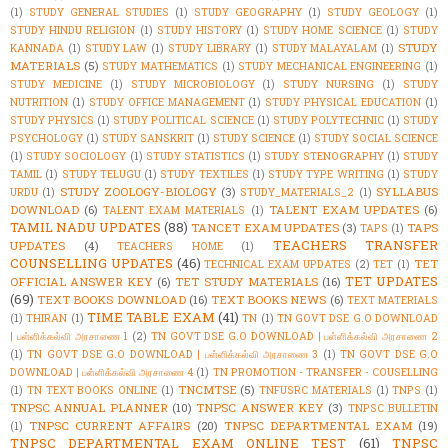
(1)
STUDY GENERAL STUDIES
(1)
STUDY GEOGRAPHY
(1)
STUDY GEOLOGY
(1)
STUDY HINDU RELIGION
(1)
STUDY HISTORY
(1)
STUDY HOME SCIENCE
(1)
STUDY
STUDY
KANNADA
(1)
STUDY LAW
(1)
STUDY LIBRARY
(1)
STUDY MALAYALAM
(1)
MATERIALS
(5)
STUDY MATHEMATICS
(1)
STUDY MECHANICAL ENGINEERING
(1)
STUDY MEDICINE
(1)
STUDY MICROBIOLOGY
(1)
STUDY NURSING
(1)
STUDY
NUTRITION
(1)
STUDY OFFICE MANAGEMENT
(1)
STUDY PHYSICAL EDUCATION
(1)
STUDY PHYSICS
(1)
STUDY POLITICAL SCIENCE
(1)
STUDY POLYTECHNIC
(1)
STUDY
PSYCHOLOGY
(1)
STUDY SANSKRIT
(1)
STUDY SCIENCE
(1)
STUDY SOCIAL SCIENCE
(1)
STUDY SOCIOLOGY
(1)
STUDY STATISTICS
(1)
STUDY STENOGRAPHY
(1)
STUDY
TAMIL
(1)
STUDY TELUGU
(1)
STUDY TEXTILES
(1)
STUDY TYPE WRITING
(1)
STUDY
STUDY ZOOLOGY-BIOLOGY
(3)
SYLLABUS
URDU
(1)
STUDY_MATERIALS_2
(1)
DOWNLOAD
(6)
TALENT EXAM UPDATES
(6)
TALENT EXAM MATERIALS
(1)
TAMIL NADU UPDATES
(88)
TANCET EXAM UPDATES
(3)
TAPS
TAPS
(1)
TEACHERS TRANSFER
UPDATES
(4)
TEACHERS HOME
(1)
COUNSELLING UPDATES
(46)
TET
TECHNICAL EXAM UPDATES
(2)
TET
(1)
TET UPDATES
OFFICIAL ANSWER KEY
(6)
TET STUDY MATERIALS
(16)
(69)
TEXT BOOKS DOWNLOAD
(16)
TEXT BOOKS NEWS
(6)
TEXT MATERIALS
TIME TABLE EXAM
(41)
(1)
THIRAN
(1)
TN
(1)
TN GOVT DSE G.O DOWNLOAD
| பள்ளிக்கல்வி அரசாணை 1
(2)
TN GOVT DSE G.O DOWNLOAD | பள்ளிக்கல்வி அரசாணை 2
(1)
TN GOVT DSE G.O DOWNLOAD | பள்ளிக்கல்வி அரசாணை 3
(1)
TN GOVT DSE G.O
DOWNLOAD | பள்ளிக்கல்வி அரசாணை 4
(1)
TN PROMOTION - TRANSFER - COUSELLING
TNCMTSE
(5)
(1)
TN TEXT BOOKS ONLINE
(1)
TNFUSRC MATERIALS
(1)
TNPS
(1)
TNPSC ANNUAL PLANNER
(10)
TNPSC ANSWER KEY
(3)
TNPSC BULLETIN
TNPSC CURRENT AFFAIRS
(20)
TNPSC DEPARTMENTAL EXAM
(19)
(1)
TNPSC DEPARTMENTAL EXAM ONLINE TEST
(61)
TNPSC