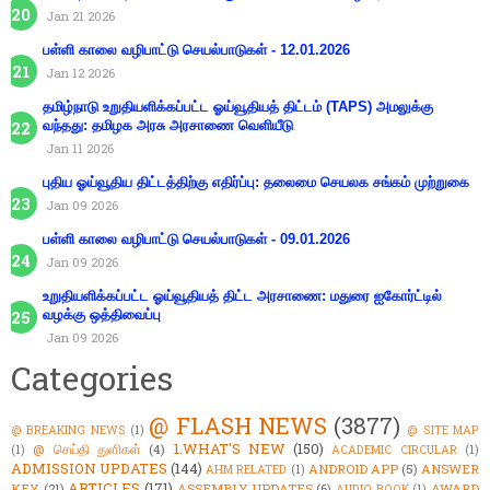
Jan 21 2026
பள்ளி காலை வழிபாட்டு செயல்பாடுகள் - 12.01.2026
Jan 12 2026
தமிழ்நாடு உறுதியளிக்கப்பட்ட ஓய்வூதியத் திட்டம் (TAPS) அமலுக்கு
வந்தது: தமிழக அரசு அரசாணை வெளியீடு
Jan 11 2026
புதிய ஓய்வூதிய திட்டத்திற்கு எதிர்ப்பு: தலைமை செயலக சங்கம் முற்றுகை
Jan 09 2026
பள்ளி காலை வழிபாட்டு செயல்பாடுகள் - 09.01.2026
Jan 09 2026
உறுதியளிக்கப்பட்ட ஓய்வூதியத் திட்ட அரசாணை: மதுரை ஐகோர்ட்டில்
வழக்கு ஒத்திவைப்பு
Jan 09 2026
Categories
@ FLASH NEWS
(3877)
@ BREAKING NEWS
(1)
@ SITE MAP
1.WHAT'S NEW
(150)
@ செய்தி துளிகள்
(4)
(1)
ACADEMIC CIRCULAR
(1)
ADMISSION UPDATES
(144)
ANDROID APP
(5)
ANSWER
AHM RELATED
(1)
ARTICLES
(171)
KEY
(21)
ASSEMBLY UPDATES
(6)
AWARD
AUDIO BOOK
(1)