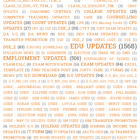
CLASS_12_BIO_ZOO_OT_TEM_2
(12)
CLASS_12_OT
(6)
CLASS_12_ZOO_OT_TEM_2
(13)
CLASS_12_ZOOLOGY_TM
(3)
CMAT
COLLEGE UPDATES
(25)
COACHING CENTRES
(7)
UPDATES
(1)
COUNSELLING
COMPUTER TEACHERS UPDATES
(11)
CoSE
(11)
UPDATES
(28)
COURT UPDATES
(28)
CPS
CPS
(5)
CPS Missing Credit
(1)
UPDATES
(27)
CSE_2
(55)
CTET
(3)
CRC
(1)
CSE
(2)
CUET EXAM UPDATES
(1)
D.A G.O
(5)
D.A NEWS
(8)
DEE
(11)
DEO EXAM UPDATES
(21)
DEO
TRANSFER-PROMOTION
(7)
DGE_2
(14)
DGE
(1)
DRESS_CODE
(1)
DSE
(1)
EDU UPDATES
(1568)
DSE_2
(85)
E-BOOKS DOWNLOAD
(1)
EDUCATION NEWS
(1)
EL SURRENDER
(1)
ELECTION
(2)
EMAIL ME
(1)
EMIS
(2)
EMPLOYMENT UPDATES
(506)
EQUIVALENCE OF DEGREE
(2)
EXAM UPDATES
(84)
EXAM ESLC
(8)
EXAM NOTIFICATION
(16)
EXCEL
TEMPLATE
(3)
FIND TEACHER POST
(10)
FORMS
(5)
G.K
FONTS -TAMIL
(1)
G.O DOWNLOAD
(28)
G.O UPDATES
(94)
NEWS
(17)
G.O_NO_001-100_2
(1)
G.O_NO_101-200_2
(2)
G.O_NO_201-300_2
(1)
G.O_NO_601-700_2
(1)
GPF
(2)
GUIDE - ARIVUKKADAL BOOKS
(1)
GUIDE - BRILLIANT GUIDE
(1)
GUIDE - DEIVA
GUIDE
(1)
GUIDE - DOLPHIN GUIDE
(1)
GUIDE - DON GUIDE
(1)
GUIDE - FULL MARKS
GUIDE
(1)
GUIDE - GEM GUIDE
(1)
GUIDE - JAMES GUIDE
(1)
GUIDE - JESVIN GUIDE
(1)
GUIDE - KONAR GUIDE
(1)
GUIDE - LOYOLA GUIDE
(1)
GUIDE - MERCY GUIDE
(1)
GUIDE - PENGUIN GUIDE
(1)
GUIDE - PREMIER GUIDE
(1)
GUIDE - SARAS GUIDE
(1)
GUIDE - SELECTION GUIDE
(1)
GUIDE - SURA GUIDE
(1)
GUIDE - SURYA GUIDE
(1)
HM TRANSFER-PROMOTION
GUIDE - WAY TO SUCCESS GUIDE
(1)
HM GUIDE
(1)
HOLIDAY UPDATES
(23)
(6)
HOLIDAY G.O
(5)
IFHRMS
(3)
INCOME TAX
IT FORM
(26)
UPDATES
(3)
IT UPDATES
(4)
JACTO GEO
(4)
JD TRANSFER-
PROMOTION
(4)
JEE NCHM UPDATES
(1)
JEE UPDATES
(2)
KALVI
(1)
KALVI TV_2