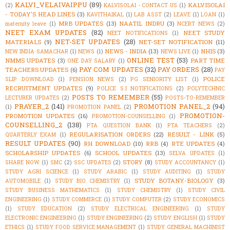
KALVI_VELAIVAIPPU
(89)
KALVISOLAI
(2)
KALVISOLAI - CONTACT US
(1)
- TODAY'S HEAD LINES
(3)
KAVITHAIKAL
(1)
LAB ASST
(2)
LEAVE
(1)
LOAN
(1)
MRB UPDATES
(13)
NAATIL INDRU
(3)
maternity leave
(1)
NCERT NEWS
(2)
NEET EXAM UPDATES
(82)
NEET STUDY
NEET NOTIFICATIONS
(1)
NET-SET UPDATES
(28)
MATERIALS
(9)
NET-SET NOTIFICATION
(11)
NEWS - INDIA
(13)
NHIS
(3)
NEW INDIA SAMACHAR
(1)
NEWS
(1)
NEWS LIVE
(1)
ONLINE TEST
(53)
NMMS UPDATES
(3)
PART TIME
ONE DAY SALARY
(1)
PAY COM UPDATES
(32)
PAY ORDERS
(28)
TEACHERS UPDATES
(6)
PAY
POLICE
SLIP DOWNLOAD
(1)
PENSION NEWS
(2)
PG SENIORITY LIST
(1)
RECRUITMENT UPDATES
(9)
POLICE S.I NOTIFICATIONS
(2)
POLYTECHNIC
POSTS TO REMEMBER
(55)
LECTURER UPDATES
(2)
POSTS-TO-REMEMBER
PRAYER_2
(141)
PROMOTION PANEL_2
(94)
(1)
PROMOTION PANEL
(2)
PROMOTION-
PROMOTION UPDATES
(16)
PROMOTION-COUNSELLING
(1)
COUNSELLING_2
(138)
PTA QUESTION BANK
(1)
PTA TEACHERS
(2)
REGULARISATION ORDERS
(22)
RESULT - LINK
(5)
QUARTERLY EXAM
(1)
RESULT UPDATES
(90)
RH DOWNLOAD
(10)
RRB
(4)
RTE UPDATES
(4)
SCHOLARSHIP UPDATES
(6)
SCHOOL UPDATES
(13)
SELVA UPDATES
(1)
STORY
(8)
SHARE NOW
(1)
SMC
(2)
SSC UPDATES
(2)
STUDY ACCOUNTANCY
(1)
STUDY AGRI SCIENCE
(1)
STUDY ARABIC
(1)
STUDY AUDITING
(1)
STUDY
STUDY BOTANY-BIOLOGY
(3)
AUTOMOBILE
(1)
STUDY BIO CHEMISTRY
(1)
STUDY BUSINESS MATHEMATICS
(1)
STUDY CHEMISTRY
(1)
STUDY CIVIL
ENGINEERING
(1)
STUDY COMMERCE
(1)
STUDY COMPUTER
(2)
STUDY ECONOMICS
(1)
STUDY EDUCATION
(2)
STUDY ELECTRICAL ENGINEERING
(1)
STUDY
ELECTRONIC ENGINEERING
(1)
STUDY ENGINEERING
(2)
STUDY ENGLISH
(1)
STUDY
ETHICS
(1)
STUDY FOOD SERVICE MANAGEMENT
(1)
STUDY GENERAL MACHINIST