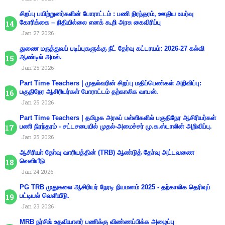
சிறப்பு பயிற்றுனர்களின் போராட்டம் : பணி நிரந்தரம், ஊதிய உயர்வு
கோரிக்கை – நிதியில்லை எனக் கூறி அரசு கைவிரிப்பு
Jan 27 2026
துணை மருத்துவப் படிப்புகளுக்கு நீட் தேர்வு கட்டாயம்: 2026-27 கல்வி
ஆண்டில் அமல்.
Jan 25 2026
Part Time Teachers | முதல்வரின் சிறப்பு மதிப்பெண்கள் அறிவிப்பு:
பகுதிநேர ஆசிரியர்கள் போராட்டம் தற்காலிக வாபஸ்.
Jan 25 2026
Part Time Teachers | தமிழக அரசுப் பள்ளிகளில் பகுதிநேர ஆசிரியர்கள்
பணி நிரந்தரம் - சட்டசபையில் முதல்-அமைச்சர் மு.க.ஸ்டாலின் அறிவிப்பு.
Jan 25 2026
ஆசிரியா் தோ்வு வாரியத்தின் (TRB) ஆண்டுத் தோ்வு அட்டவணை
வெளியீடு
Jan 24 2026
PG TRB முதுகலை ஆசிரியர் நேரடி நியமனம் 2025 - தற்காலிக தெரிவுப்
பட்டியல் வெளியீடு.
Jan 23 2026
MRB நர்சிங் உதவியாளர் பணிக்கு விண்ணப்பிக்க அழைப்பு