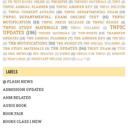
TNCMTSE
(5)
(1)
TN TEXT BOOKS ONLINE
(1)
TNFUSRC MATERIALS
(1)
TNPS
(1)
TNPSC ANNUAL PLANNER
(10)
TNPSC ANSWER KEY
(3)
TNPSC BULLETIN
TNPSC CURRENT AFFAIRS
(20)
TNPSC DEPARTMENTAL EXAM
(19)
(1)
TNPSC DEPARTMENTAL EXAM ONLINE TEST
(61)
TNPSC
NOTIFICATION
(53)
TNPSC PRESS RELEASE
(3)
TNPSC RESULT
(4)
TNPSC
TNPSC STUDY MATERIALS
(35)
TNPSC SYLLABUS
(1)
UPDATES
(196)
TOP-POSTS
(13)
TRANSFER
TNUSRB MATERIALS
(2)
UPDATES
(18)
TRB ANNUAL PLANNER
(7)
TRB ANSWER KEY
(4)
TRB BEO
TRB NOTIFICATIONS
(30)
TRB RESULT
(7)
(2)
TRB SPECIAL TEACHERS
(1)
TRB UPDATES
(161)
TRB STUDY MATERIALS
(3)
TRUST EXAM
(4)
TTSE
UGC NEWS
(4)
VIDEO
(6)
(2)
UPS UPDATES
(1)
VIDEOS FOR TNPSC
(1)
WEBSITE
(1)
What's New.
(1)
WHATSAPP UPLOAD 2023
(2)
எப்படி ?
(1)
LABELS
@ FLASH NEWS
ADMISSION UPDATES
AHM RELATED
AUDIO BOOK
BOOK FAIR
BOOKS CLASS 1 NEW