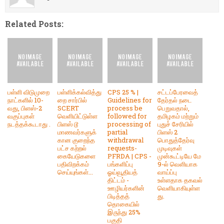
Related Posts:
பள்ளி விடுமுறை
பள்ளிக்கல்வித்து
CPS 25 % |
சட்டப்பேரவைத்
நாட்களில் 10-
றை சார்பில்
Guidelines for
தேர்தல் நடை
வது, பிளஸ்-2
SCERT
process be
பெறுவதால்,
வகுப்புகள்
வெளியிட்டுள்ள
followed for
தமிழகம் மற்றும்
நடத்தக்கூடாது .
பிளஸ் டூ
processing of
புதுச் சேரியில்
மாணவர்களுக்
partial
பிளஸ் 2
கான குறைந்த
withdrawal
பொதுத்தேர்வு
பட்ச கற்றல்
requests-
முடிவுகள்
கையேடுகளை
PFRDA | CPS -
முன்கூட்டியே மே
பதிவிறக்கம்
பங்களிப்பு
9-ல் வெளியாக
செய்யுங்கள்...
ஓய்வூதியத்
வாய்ப்பு
திட்டம் -
உள்ளதாக தகவல்
ஊழியர்களின்
வெளியாகியுள்ள
பிடித்தத்
து.
தொகையில்
இருந்து 25%
பகுதி