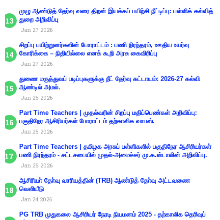
முழு ஆண்டுத் தேர்வு வரை திறன் இயக்கப் பயிற்சி நீட்டிப்பு: பள்ளிக் கல்வித்
துறை அறிவிப்பு
Jan 27 2026
சிறப்பு பயிற்றுனர்களின் போராட்டம் : பணி நிரந்தரம், ஊதிய உயர்வு
கோரிக்கை – நிதியில்லை எனக் கூறி அரசு கைவிரிப்பு
Jan 27 2026
துணை மருத்துவப் படிப்புகளுக்கு நீட் தேர்வு கட்டாயம்: 2026-27 கல்வி
ஆண்டில் அமல்.
Jan 25 2026
Part Time Teachers | முதல்வரின் சிறப்பு மதிப்பெண்கள் அறிவிப்பு:
பகுதிநேர ஆசிரியர்கள் போராட்டம் தற்காலிக வாபஸ்.
Jan 25 2026
Part Time Teachers | தமிழக அரசுப் பள்ளிகளில் பகுதிநேர ஆசிரியர்கள்
பணி நிரந்தரம் - சட்டசபையில் முதல்-அமைச்சர் மு.க.ஸ்டாலின் அறிவிப்பு.
Jan 25 2026
ஆசிரியா் தோ்வு வாரியத்தின் (TRB) ஆண்டுத் தோ்வு அட்டவணை
வெளியீடு
Jan 24 2026
PG TRB முதுகலை ஆசிரியர் நேரடி நியமனம் 2025 - தற்காலிக தெரிவுப்