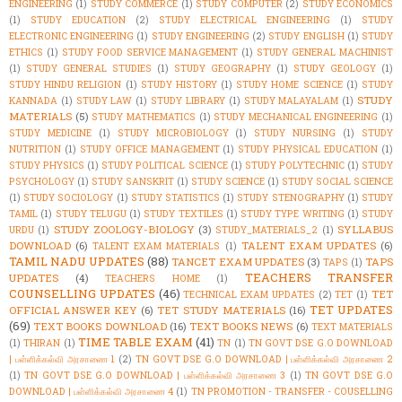
ENGINEERING
(1)
STUDY COMMERCE
(1)
STUDY COMPUTER
(2)
STUDY ECONOMICS
(1)
STUDY EDUCATION
(2)
STUDY ELECTRICAL ENGINEERING
(1)
STUDY
ELECTRONIC ENGINEERING
(1)
STUDY ENGINEERING
(2)
STUDY ENGLISH
(1)
STUDY
ETHICS
(1)
STUDY FOOD SERVICE MANAGEMENT
(1)
STUDY GENERAL MACHINIST
(1)
STUDY GENERAL STUDIES
(1)
STUDY GEOGRAPHY
(1)
STUDY GEOLOGY
(1)
STUDY HINDU RELIGION
(1)
STUDY HISTORY
(1)
STUDY HOME SCIENCE
(1)
STUDY
STUDY
KANNADA
(1)
STUDY LAW
(1)
STUDY LIBRARY
(1)
STUDY MALAYALAM
(1)
MATERIALS
(5)
STUDY MATHEMATICS
(1)
STUDY MECHANICAL ENGINEERING
(1)
STUDY MEDICINE
(1)
STUDY MICROBIOLOGY
(1)
STUDY NURSING
(1)
STUDY
NUTRITION
(1)
STUDY OFFICE MANAGEMENT
(1)
STUDY PHYSICAL EDUCATION
(1)
STUDY PHYSICS
(1)
STUDY POLITICAL SCIENCE
(1)
STUDY POLYTECHNIC
(1)
STUDY
PSYCHOLOGY
(1)
STUDY SANSKRIT
(1)
STUDY SCIENCE
(1)
STUDY SOCIAL SCIENCE
(1)
STUDY SOCIOLOGY
(1)
STUDY STATISTICS
(1)
STUDY STENOGRAPHY
(1)
STUDY
TAMIL
(1)
STUDY TELUGU
(1)
STUDY TEXTILES
(1)
STUDY TYPE WRITING
(1)
STUDY
STUDY ZOOLOGY-BIOLOGY
(3)
SYLLABUS
URDU
(1)
STUDY_MATERIALS_2
(1)
DOWNLOAD
(6)
TALENT EXAM UPDATES
(6)
TALENT EXAM MATERIALS
(1)
TAMIL NADU UPDATES
(88)
TANCET EXAM UPDATES
(3)
TAPS
TAPS
(1)
TEACHERS TRANSFER
UPDATES
(4)
TEACHERS HOME
(1)
COUNSELLING UPDATES
(46)
TET
TECHNICAL EXAM UPDATES
(2)
TET
(1)
TET UPDATES
OFFICIAL ANSWER KEY
(6)
TET STUDY MATERIALS
(16)
(69)
TEXT BOOKS DOWNLOAD
(16)
TEXT BOOKS NEWS
(6)
TEXT MATERIALS
TIME TABLE EXAM
(41)
(1)
THIRAN
(1)
TN
(1)
TN GOVT DSE G.O DOWNLOAD
| பள்ளிக்கல்வி அரசாணை 1
(2)
TN GOVT DSE G.O DOWNLOAD | பள்ளிக்கல்வி அரசாணை 2
(1)
TN GOVT DSE G.O DOWNLOAD | பள்ளிக்கல்வி அரசாணை 3
(1)
TN GOVT DSE G.O
DOWNLOAD | பள்ளிக்கல்வி அரசாணை 4
(1)
TN PROMOTION - TRANSFER - COUSELLING