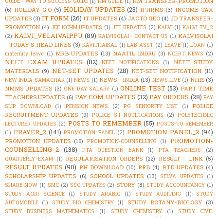
HM TRANSFER-PROMOTION
GUIDE - WAY TO SUCCESS GUIDE
(1)
HM GUIDE
(1)
HOLIDAY UPDATES
(23)
(6)
HOLIDAY G.O
(5)
IFHRMS
(3)
INCOME TAX
IT FORM
(26)
UPDATES
(3)
IT UPDATES
(4)
JACTO GEO
(4)
JD TRANSFER-
PROMOTION
(4)
JEE NCHM UPDATES
(1)
JEE UPDATES
(2)
KALVI
(1)
KALVI TV_2
KALVI_VELAIVAIPPU
(89)
KALVISOLAI
(2)
KALVISOLAI - CONTACT US
(1)
- TODAY'S HEAD LINES
(3)
KAVITHAIKAL
(1)
LAB ASST
(2)
LEAVE
(1)
LOAN
(1)
MRB UPDATES
(13)
NAATIL INDRU
(3)
maternity leave
(1)
NCERT NEWS
(2)
NEET EXAM UPDATES
(82)
NEET STUDY
NEET NOTIFICATIONS
(1)
NET-SET UPDATES
(28)
MATERIALS
(9)
NET-SET NOTIFICATION
(11)
NEWS - INDIA
(13)
NHIS
(3)
NEW INDIA SAMACHAR
(1)
NEWS
(1)
NEWS LIVE
(1)
ONLINE TEST
(53)
NMMS UPDATES
(3)
PART TIME
ONE DAY SALARY
(1)
PAY COM UPDATES
(32)
PAY ORDERS
(28)
TEACHERS UPDATES
(6)
PAY
POLICE
SLIP DOWNLOAD
(1)
PENSION NEWS
(2)
PG SENIORITY LIST
(1)
RECRUITMENT UPDATES
(9)
POLICE S.I NOTIFICATIONS
(2)
POLYTECHNIC
POSTS TO REMEMBER
(55)
LECTURER UPDATES
(2)
POSTS-TO-REMEMBER
PRAYER_2
(141)
PROMOTION PANEL_2
(94)
(1)
PROMOTION PANEL
(2)
PROMOTION-
PROMOTION UPDATES
(16)
PROMOTION-COUNSELLING
(1)
COUNSELLING_2
(138)
PTA QUESTION BANK
(1)
PTA TEACHERS
(2)
REGULARISATION ORDERS
(22)
RESULT - LINK
(5)
QUARTERLY EXAM
(1)
RESULT UPDATES
(90)
RH DOWNLOAD
(10)
RRB
(4)
RTE UPDATES
(4)
SCHOLARSHIP UPDATES
(6)
SCHOOL UPDATES
(13)
SELVA UPDATES
(1)
STORY
(8)
SHARE NOW
(1)
SMC
(2)
SSC UPDATES
(2)
STUDY ACCOUNTANCY
(1)
STUDY AGRI SCIENCE
(1)
STUDY ARABIC
(1)
STUDY AUDITING
(1)
STUDY
STUDY BOTANY-BIOLOGY
(3)
AUTOMOBILE
(1)
STUDY BIO CHEMISTRY
(1)
STUDY BUSINESS MATHEMATICS
(1)
STUDY CHEMISTRY
(1)
STUDY CIVIL