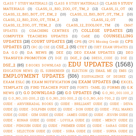
CLASS 9 STUDY
CLASS 7 STUDY MATERIALS
(2)
CLASS 8 STUDY MATERIALS
(2)
MATERIALS
(3)
CLASS_11_BIO_ZOO_OT_TM_2
(12)
CLASS_11_OT
(4)
CLASS_12_BIO_BOT_OT_EM_2
(10)
CLASS_12_BIO_BOT_OT_TM_2
(10)
CLASS_12_BIO_ZOO_OT_TEM_2
(12)
CLASS_12_OT
(6)
CLASS_12_ZOO_OT_TEM_2
(13)
CLASS_12_ZOOLOGY_TM
(3)
CMAT
COLLEGE UPDATES
(25)
COACHING CENTRES
(7)
UPDATES
(1)
COUNSELLING
COMPUTER TEACHERS UPDATES
(11)
CoSE
(11)
UPDATES
(28)
COURT UPDATES
(28)
CPS
CPS
(5)
CPS Missing Credit
(1)
UPDATES
(27)
CSE_2
(55)
CTET
(3)
CRC
(1)
CSE
(2)
CUET EXAM UPDATES
(1)
D.A G.O
(5)
D.A NEWS
(8)
DEE
(11)
DEO EXAM UPDATES
(21)
DEO
TRANSFER-PROMOTION
(7)
DGE_2
(14)
DGE
(1)
DRESS_CODE
(1)
DSE
(1)
EDU UPDATES
(1568)
DSE_2
(85)
E-BOOKS DOWNLOAD
(1)
EDUCATION NEWS
(1)
EL SURRENDER
(1)
ELECTION
(2)
EMAIL ME
(1)
EMIS
(2)
EMPLOYMENT UPDATES
(506)
EQUIVALENCE OF DEGREE
(2)
EXAM UPDATES
(84)
EXAM ESLC
(8)
EXAM NOTIFICATION
(16)
EXCEL
TEMPLATE
(3)
FIND TEACHER POST
(10)
FORMS
(5)
G.K
FONTS -TAMIL
(1)
G.O DOWNLOAD
(28)
G.O UPDATES
(94)
NEWS
(17)
G.O_NO_001-100_2
(1)
G.O_NO_101-200_2
(2)
G.O_NO_201-300_2
(1)
G.O_NO_601-700_2
(1)
GPF
(2)
GUIDE - ARIVUKKADAL BOOKS
(1)
GUIDE - BRILLIANT GUIDE
(1)
GUIDE - DEIVA
GUIDE
(1)
GUIDE - DOLPHIN GUIDE
(1)
GUIDE - DON GUIDE
(1)
GUIDE - FULL MARKS
GUIDE
(1)
GUIDE - GEM GUIDE
(1)
GUIDE - JAMES GUIDE
(1)
GUIDE - JESVIN GUIDE
(1)
GUIDE - KONAR GUIDE
(1)
GUIDE - LOYOLA GUIDE
(1)
GUIDE - MERCY GUIDE
(1)
GUIDE - PENGUIN GUIDE
(1)
GUIDE - PREMIER GUIDE
(1)
GUIDE - SARAS GUIDE
(1)
GUIDE - SELECTION GUIDE
(1)
GUIDE - SURA GUIDE
(1)
GUIDE - SURYA GUIDE
(1)