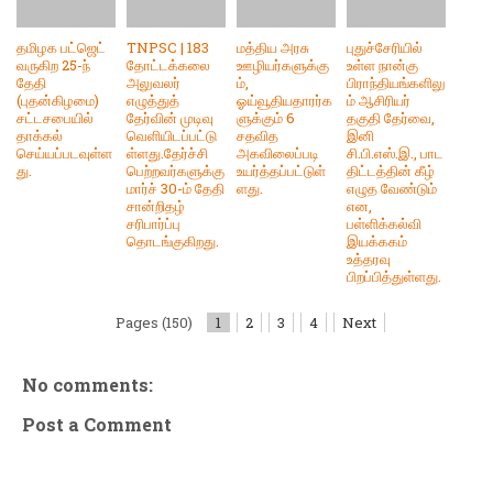
தமிழக பட்ஜெட்
TNPSC | 183
மத்திய அரசு
புதுச்சேரியில்
வருகிற 25-ந்
தோட்டக்கலை
ஊழியர்களுக்கு
உள்ள நான்கு
தேதி
அலுவலர்
ம்,
பிராந்தியங்களிலு
(புதன்கிழமை)
எழுத்துத்
ஓய்வூதியதாரர்க
ம் ஆசிரியர்
சட்டசபையில்
தேர்வின் முடிவு
ளுக்கும் 6
தகுதி தேர்வை,
தாக்கல்
வெளியிடப்பட்டு
சதவித
இனி
செய்யப்படவுள்ள
ள்ளது.தேர்ச்சி
அகவிலைப்படி
சி.பி.எஸ்.இ., பாட
து.
பெற்றவர்களுக்கு
உயர்த்தப்பட்டுள்
திட்டத்தின் கீழ்
மார்ச் 30-ம் தேதி
ளது.
எழுத வேண்டும்
சான்றிதழ்
என,
சரிபார்ப்பு
பள்ளிக்கல்வி
தொடங்குகிறது.
இயக்ககம்
உத்தரவு
பிறப்பித்துள்ளது.
Pages (150)
1
2
3
4
Next
No comments:
Post a Comment