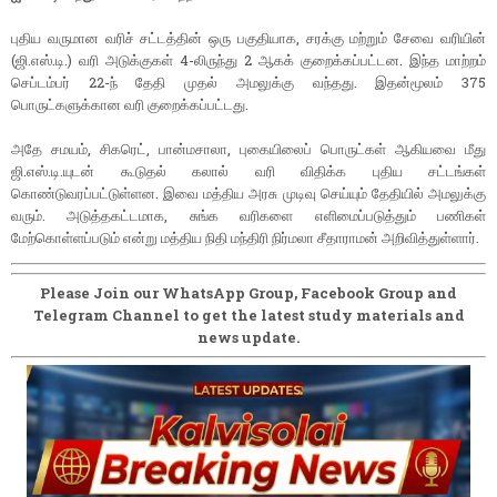
புதிய வருமான வரிச் சட்டத்தின் ஒரு பகுதியாக, சரக்கு மற்றும் சேவை வரியின்
(ஜி.எஸ்.டி.) வரி அடுக்குகள் 4-லிருந்து 2 ஆகக் குறைக்கப்பட்டன. இந்த மாற்றம்
செப்டம்பர் 22-ந் தேதி முதல் அமலுக்கு வந்தது. இதன்மூலம் 375
பொருட்களுக்கான வரி குறைக்கப்பட்டது.
அதே சமயம், சிகரெட், பான்மசாலா, புகையிலைப் பொருட்கள் ஆகியவை மீது
ஜி.எஸ்.டி.யுடன் கூடுதல் கலால் வரி விதிக்க புதிய சட்டங்கள்
கொண்டுவரப்பட்டுள்ளன. இவை மத்திய அரசு முடிவு செய்யும் தேதியில் அமலுக்கு
வரும். அடுத்தகட்டமாக, சுங்க வரிகளை எளிமைப்படுத்தும் பணிகள்
மேற்கொள்ளப்படும் என்று மத்திய நிதி மந்திரி நிர்மலா சீதாராமன் அறிவித்துள்ளார்.
Please Join our WhatsApp Group, Facebook Group and
Telegram Channel to get the latest study materials and
news update.