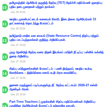
தமிழகத்தில் ஆசிரியர் தகுதித் தேர்வு (TET) தேர்ச்சி மதிப்பெண் குறைப்பு:
புதிய நடைமுறைகள் மற்றும் தாக்கம்
Jan 28 2026
ஊதிய முரண்பாட்டைக் களையக் கோரி, இடைநிலை ஆசிரியர்கள் 33
நாட்களாகத் தொடர்ந்து போராட்டம்
Jan 28 2026
தமிழ்நாடு மாநில வள மையம் (State Resource Centre) திறப்பு மற்றும்
புதிய பாடப்புத்தகங்கள் குறித்த அறிவிப்புகள்.
Jan 27 2026
முழு ஆண்டுத் தேர்வு வரை திறன் இயக்கப் பயிற்சி நீட்டிப்பு: பள்ளிக் கல்வித்
துறை அறிவிப்பு
Jan 27 2026
சிறப்பு பயிற்றுனர்களின் போராட்டம் : பணி நிரந்தரம், ஊதிய உயர்வு
கோரிக்கை – நிதியில்லை எனக் கூறி அரசு கைவிரிப்பு
Jan 27 2026
துணை மருத்துவப் படிப்புகளுக்கு நீட் தேர்வு கட்டாயம்: 2026-27 கல்வி
ஆண்டில் அமல்.
Jan 25 2026
Part Time Teachers | முதல்வரின் சிறப்பு மதிப்பெண்கள் அறிவிப்பு:
பகுதிநேர ஆசிரியர்கள் போராட்டம் தற்காலிக வாபஸ்.