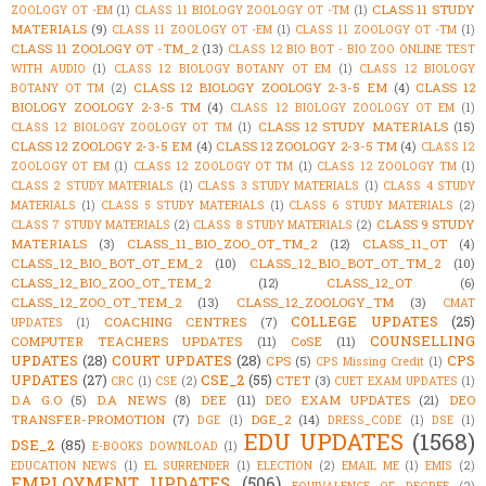
CLASS 11 STUDY
ZOOLOGY OT -EM
(1)
CLASS 11 BIOLOGY ZOOLOGY OT -TM
(1)
MATERIALS
(9)
CLASS 11 ZOOLOGY OT -EM
(1)
CLASS 11 ZOOLOGY OT -TM
(1)
CLASS 11 ZOOLOGY OT -TM_2
(13)
CLASS 12 BIO BOT - BIO ZOO ONLINE TEST
WITH AUDIO
(1)
CLASS 12 BIOLOGY BOTANY OT EM
(1)
CLASS 12 BIOLOGY
CLASS 12 BIOLOGY ZOOLOGY 2-3-5 EM
(4)
CLASS 12
BOTANY OT TM
(2)
BIOLOGY ZOOLOGY 2-3-5 TM
(4)
CLASS 12 BIOLOGY ZOOLOGY OT EM
(1)
CLASS 12 STUDY MATERIALS
(15)
CLASS 12 BIOLOGY ZOOLOGY OT TM
(1)
CLASS 12 ZOOLOGY 2-3-5 EM
(4)
CLASS 12 ZOOLOGY 2-3-5 TM
(4)
CLASS 12
ZOOLOGY OT EM
(1)
CLASS 12 ZOOLOGY OT TM
(1)
CLASS 12 ZOOLOGY TM
(1)
CLASS 2 STUDY MATERIALS
(1)
CLASS 3 STUDY MATERIALS
(1)
CLASS 4 STUDY
MATERIALS
(1)
CLASS 5 STUDY MATERIALS
(1)
CLASS 6 STUDY MATERIALS
(2)
CLASS 9 STUDY
CLASS 7 STUDY MATERIALS
(2)
CLASS 8 STUDY MATERIALS
(2)
MATERIALS
(3)
CLASS_11_BIO_ZOO_OT_TM_2
(12)
CLASS_11_OT
(4)
CLASS_12_BIO_BOT_OT_EM_2
(10)
CLASS_12_BIO_BOT_OT_TM_2
(10)
CLASS_12_BIO_ZOO_OT_TEM_2
(12)
CLASS_12_OT
(6)
CLASS_12_ZOO_OT_TEM_2
(13)
CLASS_12_ZOOLOGY_TM
(3)
CMAT
COLLEGE UPDATES
(25)
COACHING CENTRES
(7)
UPDATES
(1)
COUNSELLING
COMPUTER TEACHERS UPDATES
(11)
CoSE
(11)
UPDATES
(28)
COURT UPDATES
(28)
CPS
CPS
(5)
CPS Missing Credit
(1)
UPDATES
(27)
CSE_2
(55)
CTET
(3)
CRC
(1)
CSE
(2)
CUET EXAM UPDATES
(1)
D.A G.O
(5)
D.A NEWS
(8)
DEE
(11)
DEO EXAM UPDATES
(21)
DEO
TRANSFER-PROMOTION
(7)
DGE_2
(14)
DGE
(1)
DRESS_CODE
(1)
DSE
(1)
EDU UPDATES
(1568)
DSE_2
(85)
E-BOOKS DOWNLOAD
(1)
EDUCATION NEWS
(1)
EL SURRENDER
(1)
ELECTION
(2)
EMAIL ME
(1)
EMIS
(2)
EMPLOYMENT UPDATES
(506)
EQUIVALENCE OF DEGREE
(2)