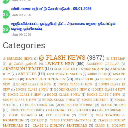
பள்ளி காலை வழிபாட்டு செயல்பாடுகள் - 09.01.2026
Jan 09 2026
உறுதியளிக்கப்பட்ட ஓய்வூதியத் திட்ட அரசாணை: மதுரை ஐகோர்ட்டில்
வழக்கு ஒத்திவைப்பு
Jan 09 2026
Categories
@ FLASH NEWS
(3877)
@ BREAKING NEWS
(1)
@ SITE MAP
1.WHAT'S NEW
(150)
@ செய்தி துளிகள்
(4)
(1)
ACADEMIC CIRCULAR
(1)
ADMISSION UPDATES
(144)
ANDROID APP
(5)
ANSWER
AHM RELATED
(1)
ARTICLES
(171)
KEY
(21)
ASSEMBLY UPDATES
(6)
AWARD
AUDIO BOOK
(1)
BANK JOB UPDATES
(29)
UPDATES
(8)
BOOK FAIR
(4)
BOOKS CLASS 1
NEW
(1)
BOOKS CLASS 10 NEW
(1)
BOOKS CLASS 11 NEW
(1)
BOOKS CLASS 12
NEW
(1)
BOOKS CLASS 2 NEW
(1)
BOOKS CLASS 3 NEW
(1)
BOOKS CLASS 4 NEW
(1)
BOOKS CLASS 5 NEW
(1)
BOOKS CLASS 6 NEW
(1)
BOOKS CLASS 7 NEW
(1)
BOOKS CLASS 8 NEW
(1)
BOOKS CLASS 9 NEW
(1)
BOOKS D.ELE.ED 1
(1)
BOOKS
BOOKS NCERT
D.ELE.ED 2
(1)
BOOKS EDUCATION
(2)
BOOKS ENGINEERING
(2)
(13)
CALENDAR FOR SCHOOLS
(6)
BOOKS POLYTECHNIC
(1)
CAREER GUIDANCE
CBSE UPDATES
(4)
CEO TRANSFER-
(1)
CCE REGISTER
(2)
CCRT
(1)
PROMOTION
(7)
CLASS 10 STUDY
CEO LIST
(1)
CLASS 1 STUDY MATERIALS
(1)
MATERIALS
(13)
CLASS 11 BIOLOGY MATERIALS
(3)
CLASS 11 BIOLOGY