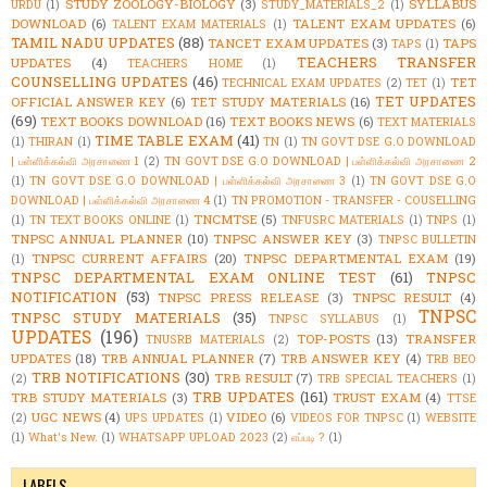
STUDY ZOOLOGY-BIOLOGY
(3)
SYLLABUS
URDU
(1)
STUDY_MATERIALS_2
(1)
DOWNLOAD
(6)
TALENT EXAM UPDATES
(6)
TALENT EXAM MATERIALS
(1)
TAMIL NADU UPDATES
(88)
TANCET EXAM UPDATES
(3)
TAPS
TAPS
(1)
TEACHERS TRANSFER
UPDATES
(4)
TEACHERS HOME
(1)
COUNSELLING UPDATES
(46)
TET
TECHNICAL EXAM UPDATES
(2)
TET
(1)
TET UPDATES
OFFICIAL ANSWER KEY
(6)
TET STUDY MATERIALS
(16)
(69)
TEXT BOOKS DOWNLOAD
(16)
TEXT BOOKS NEWS
(6)
TEXT MATERIALS
TIME TABLE EXAM
(41)
(1)
THIRAN
(1)
TN
(1)
TN GOVT DSE G.O DOWNLOAD
| பள்ளிக்கல்வி அரசாணை 1
(2)
TN GOVT DSE G.O DOWNLOAD | பள்ளிக்கல்வி அரசாணை 2
(1)
TN GOVT DSE G.O DOWNLOAD | பள்ளிக்கல்வி அரசாணை 3
(1)
TN GOVT DSE G.O
DOWNLOAD | பள்ளிக்கல்வி அரசாணை 4
(1)
TN PROMOTION - TRANSFER - COUSELLING
TNCMTSE
(5)
(1)
TN TEXT BOOKS ONLINE
(1)
TNFUSRC MATERIALS
(1)
TNPS
(1)
TNPSC ANNUAL PLANNER
(10)
TNPSC ANSWER KEY
(3)
TNPSC BULLETIN
TNPSC CURRENT AFFAIRS
(20)
TNPSC DEPARTMENTAL EXAM
(19)
(1)
TNPSC DEPARTMENTAL EXAM ONLINE TEST
(61)
TNPSC
NOTIFICATION
(53)
TNPSC PRESS RELEASE
(3)
TNPSC RESULT
(4)
TNPSC
TNPSC STUDY MATERIALS
(35)
TNPSC SYLLABUS
(1)
UPDATES
(196)
TOP-POSTS
(13)
TRANSFER
TNUSRB MATERIALS
(2)
UPDATES
(18)
TRB ANNUAL PLANNER
(7)
TRB ANSWER KEY
(4)
TRB BEO
TRB NOTIFICATIONS
(30)
TRB RESULT
(7)
(2)
TRB SPECIAL TEACHERS
(1)
TRB UPDATES
(161)
TRB STUDY MATERIALS
(3)
TRUST EXAM
(4)
TTSE
UGC NEWS
(4)
VIDEO
(6)
(2)
UPS UPDATES
(1)
VIDEOS FOR TNPSC
(1)
WEBSITE
(1)
What's New.
(1)
WHATSAPP UPLOAD 2023
(2)
எப்படி ?
(1)
LABELS