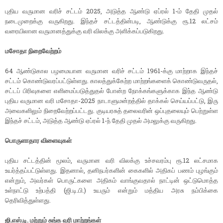
புதிய வருமான வரிச் சட்டம் 2025, அடுத்த ஆண்டு ஏப்ரல் 1-ம் தேதி முதல்
நடைமுறைக்கு வருகிறது. இந்தச் சட்டத்தின்படி, ஆண்டுக்கு ரூ.12 லட்சம்
வரையிலான வருமானத்துக்கு வரி விலக்கு அளிக்கப்படுகிறது.
மசோதா நிறைவேற்றம்
64 ஆண்டுகால பழமையான வருமான வரிச் சட்டம் 1961-க்கு மாற்றாக இந்தச்
சட்டம் கொண்டுவரப்பட்டுள்ளது. காலத்துக்கேற்ற மாற்றங்களைக் கொண்டுவருதல்,
சட்டப் பிரிவுகளை எளிமைப்படுத்துதல் போன்ற நோக்கங்களுக்காக இந்த ஆண்டு
புதிய வருமான வரி மசோதா-2025 நாடாளுமன்றத்தில் தாக்கல் செய்யப்பட்டு, இரு
அவைகளிலும் நிறைவேற்றப்பட்டது. குடியரசுத் தலைவரின் ஒப்புதலையும் பெற்றுள்ள
இந்தச் சட்டம், அடுத்த ஆண்டு ஏப்ரல் 1-ந் தேதி முதல் அமலுக்கு வருகிறது.
பொருளாதார விளைவுகள்
புதிய சட்டத்தின் மூலம், வருமான வரி விலக்கு உச்சவரம்பு ரூ.12 லட்சமாக
உயர்த்தப்பட்டுள்ளது. இதனால், தனிநபர்களின் கைகளில் அதிகப் பணம் புழங்கும்
என்றும், அவர்கள் பொருட்களை அதிகம் வாங்குவதால் நாட்டின் ஒட்டுமொத்த
உள்நாட்டு உற்பத்தி (ஜி.டி.பி.) உயரும் என்றும் மத்திய அரசு நம்பிக்கை
தெரிவித்துள்ளது.
ஜி.எஸ்.டி. மற்றும் சுங்க வரி மாற்றங்கள்