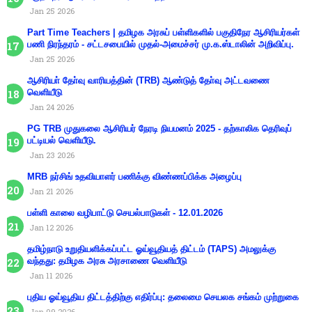
Jan 25 2026
Part Time Teachers | தமிழக அரசுப் பள்ளிகளில் பகுதிநேர ஆசிரியர்கள்
பணி நிரந்தரம் - சட்டசபையில் முதல்-அமைச்சர் மு.க.ஸ்டாலின் அறிவிப்பு.
Jan 25 2026
ஆசிரியா் தோ்வு வாரியத்தின் (TRB) ஆண்டுத் தோ்வு அட்டவணை
வெளியீடு
Jan 24 2026
PG TRB முதுகலை ஆசிரியர் நேரடி நியமனம் 2025 - தற்காலிக தெரிவுப்
பட்டியல் வெளியீடு.
Jan 23 2026
MRB நர்சிங் உதவியாளர் பணிக்கு விண்ணப்பிக்க அழைப்பு
Jan 21 2026
பள்ளி காலை வழிபாட்டு செயல்பாடுகள் - 12.01.2026
Jan 12 2026
தமிழ்நாடு உறுதியளிக்கப்பட்ட ஓய்வூதியத் திட்டம் (TAPS) அமலுக்கு
வந்தது: தமிழக அரசு அரசாணை வெளியீடு
Jan 11 2026
புதிய ஓய்வூதிய திட்டத்திற்கு எதிர்ப்பு: தலைமை செயலக சங்கம் முற்றுகை
Jan 09 2026