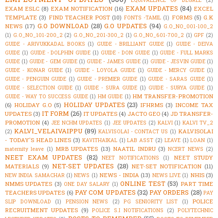
EXAM UPDATES
(84)
EXAM ESLC
(8)
EXAM NOTIFICATION
(16)
EXCEL
TEMPLATE
(3)
FIND TEACHER POST
(10)
FORMS
(5)
G.K
FONTS -TAMIL
(1)
G.O DOWNLOAD
(28)
G.O UPDATES
(94)
NEWS
(17)
G.O_NO_001-100_2
(1)
G.O_NO_101-200_2
(2)
G.O_NO_201-300_2
(1)
G.O_NO_601-700_2
(1)
GPF
(2)
GUIDE - ARIVUKKADAL BOOKS
(1)
GUIDE - BRILLIANT GUIDE
(1)
GUIDE - DEIVA
GUIDE
(1)
GUIDE - DOLPHIN GUIDE
(1)
GUIDE - DON GUIDE
(1)
GUIDE - FULL MARKS
GUIDE
(1)
GUIDE - GEM GUIDE
(1)
GUIDE - JAMES GUIDE
(1)
GUIDE - JESVIN GUIDE
(1)
GUIDE - KONAR GUIDE
(1)
GUIDE - LOYOLA GUIDE
(1)
GUIDE - MERCY GUIDE
(1)
GUIDE - PENGUIN GUIDE
(1)
GUIDE - PREMIER GUIDE
(1)
GUIDE - SARAS GUIDE
(1)
GUIDE - SELECTION GUIDE
(1)
GUIDE - SURA GUIDE
(1)
GUIDE - SURYA GUIDE
(1)
HM TRANSFER-PROMOTION
GUIDE - WAY TO SUCCESS GUIDE
(1)
HM GUIDE
(1)
HOLIDAY UPDATES
(23)
(6)
HOLIDAY G.O
(5)
IFHRMS
(3)
INCOME TAX
IT FORM
(26)
UPDATES
(3)
IT UPDATES
(4)
JACTO GEO
(4)
JD TRANSFER-
PROMOTION
(4)
JEE NCHM UPDATES
(1)
JEE UPDATES
(2)
KALVI
(1)
KALVI TV_2
KALVI_VELAIVAIPPU
(89)
KALVISOLAI
(2)
KALVISOLAI - CONTACT US
(1)
- TODAY'S HEAD LINES
(3)
KAVITHAIKAL
(1)
LAB ASST
(2)
LEAVE
(1)
LOAN
(1)
MRB UPDATES
(13)
NAATIL INDRU
(3)
maternity leave
(1)
NCERT NEWS
(2)
NEET EXAM UPDATES
(82)
NEET STUDY
NEET NOTIFICATIONS
(1)
NET-SET UPDATES
(28)
MATERIALS
(9)
NET-SET NOTIFICATION
(11)
NEWS - INDIA
(13)
NHIS
(3)
NEW INDIA SAMACHAR
(1)
NEWS
(1)
NEWS LIVE
(1)
ONLINE TEST
(53)
NMMS UPDATES
(3)
PART TIME
ONE DAY SALARY
(1)
PAY COM UPDATES
(32)
PAY ORDERS
(28)
TEACHERS UPDATES
(6)
PAY
POLICE
SLIP DOWNLOAD
(1)
PENSION NEWS
(2)
PG SENIORITY LIST
(1)
RECRUITMENT UPDATES
(9)
POLICE S.I NOTIFICATIONS
(2)
POLYTECHNIC