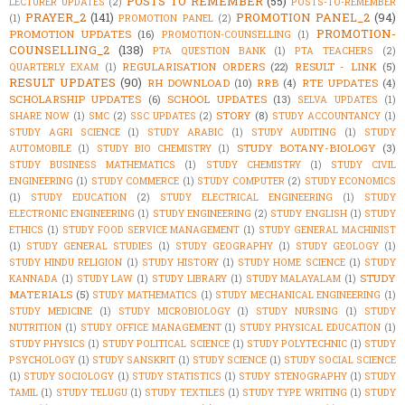
POSTS TO REMEMBER
(55)
LECTURER UPDATES
(2)
POSTS-TO-REMEMBER
PRAYER_2
(141)
PROMOTION PANEL_2
(94)
(1)
PROMOTION PANEL
(2)
PROMOTION-
PROMOTION UPDATES
(16)
PROMOTION-COUNSELLING
(1)
COUNSELLING_2
(138)
PTA QUESTION BANK
(1)
PTA TEACHERS
(2)
REGULARISATION ORDERS
(22)
RESULT - LINK
(5)
QUARTERLY EXAM
(1)
RESULT UPDATES
(90)
RH DOWNLOAD
(10)
RRB
(4)
RTE UPDATES
(4)
SCHOLARSHIP UPDATES
(6)
SCHOOL UPDATES
(13)
SELVA UPDATES
(1)
STORY
(8)
SHARE NOW
(1)
SMC
(2)
SSC UPDATES
(2)
STUDY ACCOUNTANCY
(1)
STUDY AGRI SCIENCE
(1)
STUDY ARABIC
(1)
STUDY AUDITING
(1)
STUDY
STUDY BOTANY-BIOLOGY
(3)
AUTOMOBILE
(1)
STUDY BIO CHEMISTRY
(1)
STUDY BUSINESS MATHEMATICS
(1)
STUDY CHEMISTRY
(1)
STUDY CIVIL
ENGINEERING
(1)
STUDY COMMERCE
(1)
STUDY COMPUTER
(2)
STUDY ECONOMICS
(1)
STUDY EDUCATION
(2)
STUDY ELECTRICAL ENGINEERING
(1)
STUDY
ELECTRONIC ENGINEERING
(1)
STUDY ENGINEERING
(2)
STUDY ENGLISH
(1)
STUDY
ETHICS
(1)
STUDY FOOD SERVICE MANAGEMENT
(1)
STUDY GENERAL MACHINIST
(1)
STUDY GENERAL STUDIES
(1)
STUDY GEOGRAPHY
(1)
STUDY GEOLOGY
(1)
STUDY HINDU RELIGION
(1)
STUDY HISTORY
(1)
STUDY HOME SCIENCE
(1)
STUDY
STUDY
KANNADA
(1)
STUDY LAW
(1)
STUDY LIBRARY
(1)
STUDY MALAYALAM
(1)
MATERIALS
(5)
STUDY MATHEMATICS
(1)
STUDY MECHANICAL ENGINEERING
(1)
STUDY MEDICINE
(1)
STUDY MICROBIOLOGY
(1)
STUDY NURSING
(1)
STUDY
NUTRITION
(1)
STUDY OFFICE MANAGEMENT
(1)
STUDY PHYSICAL EDUCATION
(1)
STUDY PHYSICS
(1)
STUDY POLITICAL SCIENCE
(1)
STUDY POLYTECHNIC
(1)
STUDY
PSYCHOLOGY
(1)
STUDY SANSKRIT
(1)
STUDY SCIENCE
(1)
STUDY SOCIAL SCIENCE
(1)
STUDY SOCIOLOGY
(1)
STUDY STATISTICS
(1)
STUDY STENOGRAPHY
(1)
STUDY
TAMIL
(1)
STUDY TELUGU
(1)
STUDY TEXTILES
(1)
STUDY TYPE WRITING
(1)
STUDY