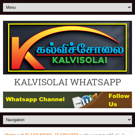
KALVISOLAI WHATSAPP
Home
»
@ FLASH NEWS
,
IT UPDATES
» புதிய வருமான வரிச் சட்டம்