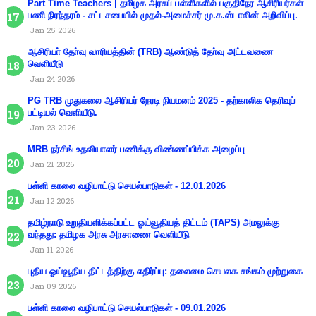
Part Time Teachers | தமிழக அரசுப் பள்ளிகளில் பகுதிநேர ஆசிரியர்கள்
பணி நிரந்தரம் - சட்டசபையில் முதல்-அமைச்சர் மு.க.ஸ்டாலின் அறிவிப்பு.
Jan 25 2026
ஆசிரியா் தோ்வு வாரியத்தின் (TRB) ஆண்டுத் தோ்வு அட்டவணை
வெளியீடு
Jan 24 2026
PG TRB முதுகலை ஆசிரியர் நேரடி நியமனம் 2025 - தற்காலிக தெரிவுப்
பட்டியல் வெளியீடு.
Jan 23 2026
MRB நர்சிங் உதவியாளர் பணிக்கு விண்ணப்பிக்க அழைப்பு
Jan 21 2026
பள்ளி காலை வழிபாட்டு செயல்பாடுகள் - 12.01.2026
Jan 12 2026
தமிழ்நாடு உறுதியளிக்கப்பட்ட ஓய்வூதியத் திட்டம் (TAPS) அமலுக்கு
வந்தது: தமிழக அரசு அரசாணை வெளியீடு
Jan 11 2026
புதிய ஓய்வூதிய திட்டத்திற்கு எதிர்ப்பு: தலைமை செயலக சங்கம் முற்றுகை
Jan 09 2026
பள்ளி காலை வழிபாட்டு செயல்பாடுகள் - 09.01.2026