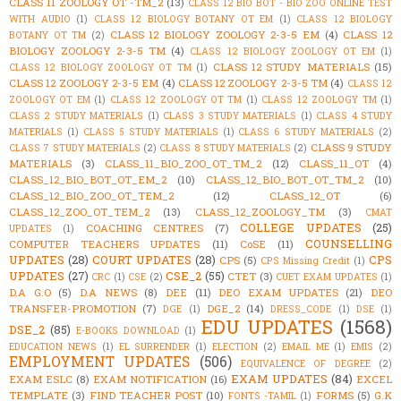
CLASS 11 ZOOLOGY OT -TM_2
(13)
CLASS 12 BIO BOT - BIO ZOO ONLINE TEST
WITH AUDIO
(1)
CLASS 12 BIOLOGY BOTANY OT EM
(1)
CLASS 12 BIOLOGY
CLASS 12 BIOLOGY ZOOLOGY 2-3-5 EM
(4)
CLASS 12
BOTANY OT TM
(2)
BIOLOGY ZOOLOGY 2-3-5 TM
(4)
CLASS 12 BIOLOGY ZOOLOGY OT EM
(1)
CLASS 12 STUDY MATERIALS
(15)
CLASS 12 BIOLOGY ZOOLOGY OT TM
(1)
CLASS 12 ZOOLOGY 2-3-5 EM
(4)
CLASS 12 ZOOLOGY 2-3-5 TM
(4)
CLASS 12
ZOOLOGY OT EM
(1)
CLASS 12 ZOOLOGY OT TM
(1)
CLASS 12 ZOOLOGY TM
(1)
CLASS 2 STUDY MATERIALS
(1)
CLASS 3 STUDY MATERIALS
(1)
CLASS 4 STUDY
MATERIALS
(1)
CLASS 5 STUDY MATERIALS
(1)
CLASS 6 STUDY MATERIALS
(2)
CLASS 9 STUDY
CLASS 7 STUDY MATERIALS
(2)
CLASS 8 STUDY MATERIALS
(2)
MATERIALS
(3)
CLASS_11_BIO_ZOO_OT_TM_2
(12)
CLASS_11_OT
(4)
CLASS_12_BIO_BOT_OT_EM_2
(10)
CLASS_12_BIO_BOT_OT_TM_2
(10)
CLASS_12_BIO_ZOO_OT_TEM_2
(12)
CLASS_12_OT
(6)
CLASS_12_ZOO_OT_TEM_2
(13)
CLASS_12_ZOOLOGY_TM
(3)
CMAT
COLLEGE UPDATES
(25)
COACHING CENTRES
(7)
UPDATES
(1)
COUNSELLING
COMPUTER TEACHERS UPDATES
(11)
CoSE
(11)
UPDATES
(28)
COURT UPDATES
(28)
CPS
CPS
(5)
CPS Missing Credit
(1)
UPDATES
(27)
CSE_2
(55)
CTET
(3)
CRC
(1)
CSE
(2)
CUET EXAM UPDATES
(1)
D.A G.O
(5)
D.A NEWS
(8)
DEE
(11)
DEO EXAM UPDATES
(21)
DEO
TRANSFER-PROMOTION
(7)
DGE_2
(14)
DGE
(1)
DRESS_CODE
(1)
DSE
(1)
EDU UPDATES
(1568)
DSE_2
(85)
E-BOOKS DOWNLOAD
(1)
EDUCATION NEWS
(1)
EL SURRENDER
(1)
ELECTION
(2)
EMAIL ME
(1)
EMIS
(2)
EMPLOYMENT UPDATES
(506)
EQUIVALENCE OF DEGREE
(2)
EXAM UPDATES
(84)
EXAM ESLC
(8)
EXAM NOTIFICATION
(16)
EXCEL
TEMPLATE
(3)
FIND TEACHER POST
(10)
FORMS
(5)
G.K
FONTS -TAMIL
(1)