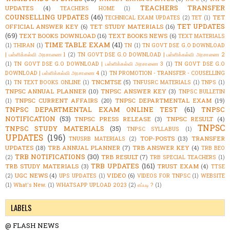
TEACHERS TRANSFER
UPDATES
(4)
TEACHERS HOME
(1)
COUNSELLING UPDATES
(46)
TET
TECHNICAL EXAM UPDATES
(2)
TET
(1)
TET UPDATES
OFFICIAL ANSWER KEY
(6)
TET STUDY MATERIALS
(16)
(69)
TEXT BOOKS DOWNLOAD
(16)
TEXT BOOKS NEWS
(6)
TEXT MATERIALS
TIME TABLE EXAM
(41)
(1)
THIRAN
(1)
TN
(1)
TN GOVT DSE G.O DOWNLOAD
| பள்ளிக்கல்வி அரசாணை 1
(2)
TN GOVT DSE G.O DOWNLOAD | பள்ளிக்கல்வி அரசாணை 2
(1)
TN GOVT DSE G.O DOWNLOAD | பள்ளிக்கல்வி அரசாணை 3
(1)
TN GOVT DSE G.O
DOWNLOAD | பள்ளிக்கல்வி அரசாணை 4
(1)
TN PROMOTION - TRANSFER - COUSELLING
TNCMTSE
(5)
(1)
TN TEXT BOOKS ONLINE
(1)
TNFUSRC MATERIALS
(1)
TNPS
(1)
TNPSC ANNUAL PLANNER
(10)
TNPSC ANSWER KEY
(3)
TNPSC BULLETIN
TNPSC CURRENT AFFAIRS
(20)
TNPSC DEPARTMENTAL EXAM
(19)
(1)
TNPSC DEPARTMENTAL EXAM ONLINE TEST
(61)
TNPSC
NOTIFICATION
(53)
TNPSC PRESS RELEASE
(3)
TNPSC RESULT
(4)
TNPSC
TNPSC STUDY MATERIALS
(35)
TNPSC SYLLABUS
(1)
UPDATES
(196)
TOP-POSTS
(13)
TRANSFER
TNUSRB MATERIALS
(2)
UPDATES
(18)
TRB ANNUAL PLANNER
(7)
TRB ANSWER KEY
(4)
TRB BEO
TRB NOTIFICATIONS
(30)
TRB RESULT
(7)
(2)
TRB SPECIAL TEACHERS
(1)
TRB UPDATES
(161)
TRB STUDY MATERIALS
(3)
TRUST EXAM
(4)
TTSE
UGC NEWS
(4)
VIDEO
(6)
(2)
UPS UPDATES
(1)
VIDEOS FOR TNPSC
(1)
WEBSITE
(1)
What's New.
(1)
WHATSAPP UPLOAD 2023
(2)
எப்படி ?
(1)
LABELS
@ FLASH NEWS