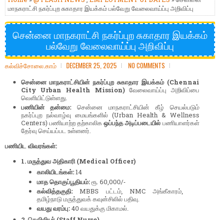
மாநகராட்சி நகர்ப்புற சுகாதார இயக்கம் பல்வேறு வேலைவாய்ப்பு அறிவிப்பு
சென்னை மாநகராட்சி நகர்ப்புற சுகாதார இயக்கம்
பல்வேறு வேலைவாய்ப்பு அறிவிப்பு
கல்விச்சோலை.காம்
DECEMBER 25, 2025
NO COMMENTS
சென்னை மாநகராட்சியின் நகர்ப்புற சுகாதார இயக்கம் (Chennai
City Urban Health Mission)
வேலைவாய்ப்பு அறிவிப்பை
வெளியிட்டுள்ளது.
பணியின் தன்மை:
சென்னை மாநகராட்சியின் கீழ் செயல்படும்
நகர்ப்புற நல்வாழ்வு மையங்களில் (Urban Health & Wellness
Centers) பணியாற்ற தற்காலிக
ஒப்பந்த அடிப்படையில்
பணியாளர்கள்
தேர்வு செய்யப்பட உள்ளனர்.
பணியிட விவரங்கள்:
1. மருத்துவ அதிகாரி (Medical Officer)
காலியிடங்கள்:
14
மாத தொகுப்பூதியம்:
ரூ. 60,000/-
கல்வித்தகுதி:
MBBS பட்டம், NMC அங்கீகாரம்,
தமிழ்நாடு மருத்துவக் கவுன்சிலில் பதிவு.
வயது வரம்பு:
40 வயதுக்கு மிகாமல்.
2. செவிலியர் (Staff Nurse)