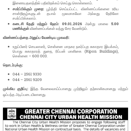
இணையதளத்தில் பதிவிறக்கம் செய்து கொள்ளலாம்.
சமர்ப்பிக்கும் முறை:
பூர்த்தி செய்யப்பட்ட விண்ணப்பங்களை உரிய
சான்றிதழ்களுடன் தபால் மூலமாகவோ அல்லது நேரிலோ
சமர்ப்பிக்கலாம்.
கடைசி தேதி மற்றும் நேரம்:
09.01.2026
அன்று மாலை
5.00
மணிக்குள்
விண்ணப்பங்கள் வந்து சேர வேண்டும்.
விண்ணப்பத்தை அனுப்ப வேண்டிய முகவரி:
உறுப்பினர் செயலாளர், சென்னை மாநகர நகர்ப்புற சுகாதார இயக்கம்,
பொது சுகாதாரத் துறை, ரிப்பன் மாளிகை (Ripon Buildings),
சென்னை – 600 003.
தொடர்புக்கு:
044 – 2561 9330
044 – 2561 9209
முக்கிய குறிப்பு:
இந்த வேலைவாய்ப்பானது முற்றிலும் தற்காலிகமானது மற்றும்
ஒப்பந்த அடிப்படையிலானது.