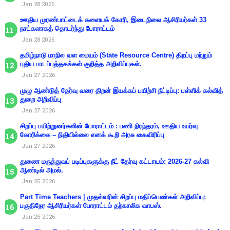
Jan 28 2026
ஊதிய முரண்பாட்டைக் களையக் கோரி, இடைநிலை ஆசிரியர்கள் 33
நாட்களாகத் தொடர்ந்து போராட்டம்
Jan 28 2026
தமிழ்நாடு மாநில வள மையம் (State Resource Centre) திறப்பு மற்றும்
புதிய பாடப்புத்தகங்கள் குறித்த அறிவிப்புகள்.
Jan 27 2026
முழு ஆண்டுத் தேர்வு வரை திறன் இயக்கப் பயிற்சி நீட்டிப்பு: பள்ளிக் கல்வித்
துறை அறிவிப்பு
Jan 27 2026
சிறப்பு பயிற்றுனர்களின் போராட்டம் : பணி நிரந்தரம், ஊதிய உயர்வு
கோரிக்கை – நிதியில்லை எனக் கூறி அரசு கைவிரிப்பு
Jan 27 2026
துணை மருத்துவப் படிப்புகளுக்கு நீட் தேர்வு கட்டாயம்: 2026-27 கல்வி
ஆண்டில் அமல்.
Jan 25 2026
Part Time Teachers | முதல்வரின் சிறப்பு மதிப்பெண்கள் அறிவிப்பு:
பகுதிநேர ஆசிரியர்கள் போராட்டம் தற்காலிக வாபஸ்.
Jan 25 2026