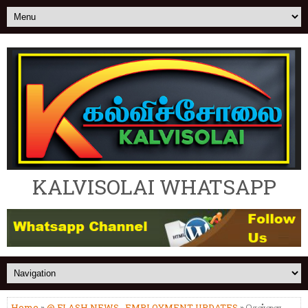
KALVISOLAI WHATSAPP
Home
»
@ FLASH NEWS
,
EMPLOYMENT UPDATES
» சென்னை