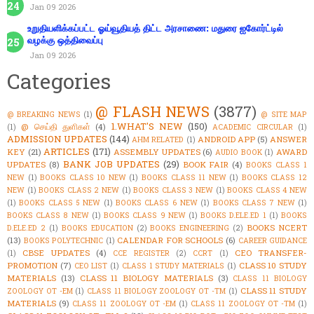
Jan 09 2026
உறுதியளிக்கப்பட்ட ஓய்வூதியத் திட்ட அரசாணை: மதுரை ஐகோர்ட்டில்
வழக்கு ஒத்திவைப்பு
Jan 09 2026
Categories
@ FLASH NEWS
(3877)
@ BREAKING NEWS
(1)
@ SITE MAP
1.WHAT'S NEW
(150)
@ செய்தி துளிகள்
(4)
(1)
ACADEMIC CIRCULAR
(1)
ADMISSION UPDATES
(144)
ANDROID APP
(5)
ANSWER
AHM RELATED
(1)
ARTICLES
(171)
KEY
(21)
ASSEMBLY UPDATES
(6)
AWARD
AUDIO BOOK
(1)
BANK JOB UPDATES
(29)
UPDATES
(8)
BOOK FAIR
(4)
BOOKS CLASS 1
NEW
(1)
BOOKS CLASS 10 NEW
(1)
BOOKS CLASS 11 NEW
(1)
BOOKS CLASS 12
NEW
(1)
BOOKS CLASS 2 NEW
(1)
BOOKS CLASS 3 NEW
(1)
BOOKS CLASS 4 NEW
(1)
BOOKS CLASS 5 NEW
(1)
BOOKS CLASS 6 NEW
(1)
BOOKS CLASS 7 NEW
(1)
BOOKS CLASS 8 NEW
(1)
BOOKS CLASS 9 NEW
(1)
BOOKS D.ELE.ED 1
(1)
BOOKS
BOOKS NCERT
D.ELE.ED 2
(1)
BOOKS EDUCATION
(2)
BOOKS ENGINEERING
(2)
(13)
CALENDAR FOR SCHOOLS
(6)
BOOKS POLYTECHNIC
(1)
CAREER GUIDANCE
CBSE UPDATES
(4)
CEO TRANSFER-
(1)
CCE REGISTER
(2)
CCRT
(1)
PROMOTION
(7)
CLASS 10 STUDY
CEO LIST
(1)
CLASS 1 STUDY MATERIALS
(1)
MATERIALS
(13)
CLASS 11 BIOLOGY MATERIALS
(3)
CLASS 11 BIOLOGY
CLASS 11 STUDY
ZOOLOGY OT -EM
(1)
CLASS 11 BIOLOGY ZOOLOGY OT -TM
(1)
MATERIALS
(9)
CLASS 11 ZOOLOGY OT -EM
(1)
CLASS 11 ZOOLOGY OT -TM
(1)