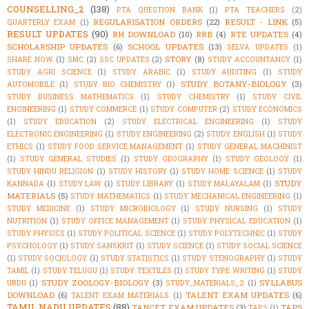
COUNSELLING_2
(138)
PTA QUESTION BANK
(1)
PTA TEACHERS
(2)
REGULARISATION ORDERS
(22)
RESULT - LINK
(5)
QUARTERLY EXAM
(1)
RESULT UPDATES
(90)
RH DOWNLOAD
(10)
RRB
(4)
RTE UPDATES
(4)
SCHOLARSHIP UPDATES
(6)
SCHOOL UPDATES
(13)
SELVA UPDATES
(1)
STORY
(8)
SHARE NOW
(1)
SMC
(2)
SSC UPDATES
(2)
STUDY ACCOUNTANCY
(1)
STUDY AGRI SCIENCE
(1)
STUDY ARABIC
(1)
STUDY AUDITING
(1)
STUDY
STUDY BOTANY-BIOLOGY
(3)
AUTOMOBILE
(1)
STUDY BIO CHEMISTRY
(1)
STUDY BUSINESS MATHEMATICS
(1)
STUDY CHEMISTRY
(1)
STUDY CIVIL
ENGINEERING
(1)
STUDY COMMERCE
(1)
STUDY COMPUTER
(2)
STUDY ECONOMICS
(1)
STUDY EDUCATION
(2)
STUDY ELECTRICAL ENGINEERING
(1)
STUDY
ELECTRONIC ENGINEERING
(1)
STUDY ENGINEERING
(2)
STUDY ENGLISH
(1)
STUDY
ETHICS
(1)
STUDY FOOD SERVICE MANAGEMENT
(1)
STUDY GENERAL MACHINIST
(1)
STUDY GENERAL STUDIES
(1)
STUDY GEOGRAPHY
(1)
STUDY GEOLOGY
(1)
STUDY HINDU RELIGION
(1)
STUDY HISTORY
(1)
STUDY HOME SCIENCE
(1)
STUDY
STUDY
KANNADA
(1)
STUDY LAW
(1)
STUDY LIBRARY
(1)
STUDY MALAYALAM
(1)
MATERIALS
(5)
STUDY MATHEMATICS
(1)
STUDY MECHANICAL ENGINEERING
(1)
STUDY MEDICINE
(1)
STUDY MICROBIOLOGY
(1)
STUDY NURSING
(1)
STUDY
NUTRITION
(1)
STUDY OFFICE MANAGEMENT
(1)
STUDY PHYSICAL EDUCATION
(1)
STUDY PHYSICS
(1)
STUDY POLITICAL SCIENCE
(1)
STUDY POLYTECHNIC
(1)
STUDY
PSYCHOLOGY
(1)
STUDY SANSKRIT
(1)
STUDY SCIENCE
(1)
STUDY SOCIAL SCIENCE
(1)
STUDY SOCIOLOGY
(1)
STUDY STATISTICS
(1)
STUDY STENOGRAPHY
(1)
STUDY
TAMIL
(1)
STUDY TELUGU
(1)
STUDY TEXTILES
(1)
STUDY TYPE WRITING
(1)
STUDY
STUDY ZOOLOGY-BIOLOGY
(3)
SYLLABUS
URDU
(1)
STUDY_MATERIALS_2
(1)
DOWNLOAD
(6)
TALENT EXAM UPDATES
(6)
TALENT EXAM MATERIALS
(1)
TAMIL NADU UPDATES
(88)
TANCET EXAM UPDATES
(3)
TAPS
TAPS
(1)